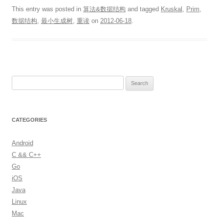
This entry was posted in
算法&数据结构
and tagged
Kruskal
,
Prim
,
数据结构
,
最小生成树
,
重读
on
2012-06-18
.
S
e
a
r
CATEGORIES
c
h
Android
f
C && C++
o
Go
r
iOS
:
Java
Linux
Mac