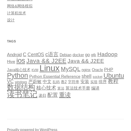
网络&网络模拟
计算机技术
设计
TAGS
Hadoop
c语言
C
CentOS
go
Android
Debian
docker
gtk
ios
Java && J2EE
Java && J2EE
Hive
Linux
MySQL
PHP
Java核心技术
nginx
Oracle
KVM
Python
Ubuntu
shell
Python Essential Reference
socket
教程
VC
严蔚敏
中文
安装
排序
卷2
字符串
乱码
实现
windows
数据结构
核心技术
算法技术手册
编译
算法
读书笔记
重读
配置
递归
Proudly powered by WordPress