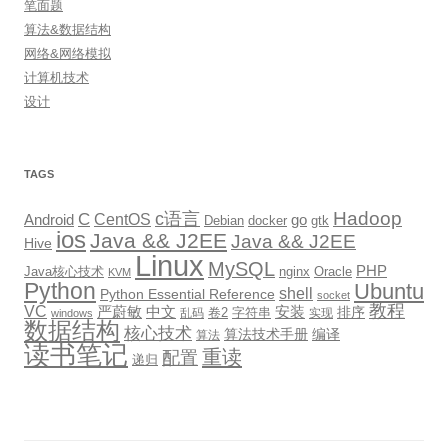
笔面题
算法&数据结构
网络&网络模拟
计算机技术
设计
TAGS
Hadoop
c语言
C
CentOS
go
Android
Debian
docker
gtk
ios
Java && J2EE
Java && J2EE
Hive
Linux
MySQL
PHP
Java核心技术
nginx
Oracle
KVM
Python
Ubuntu
shell
Python Essential Reference
socket
教程
VC
严蔚敏
中文
安装
排序
卷2
字符串
乱码
实现
windows
数据结构
核心技术
算法技术手册
编译
算法
读书笔记
重读
配置
递归