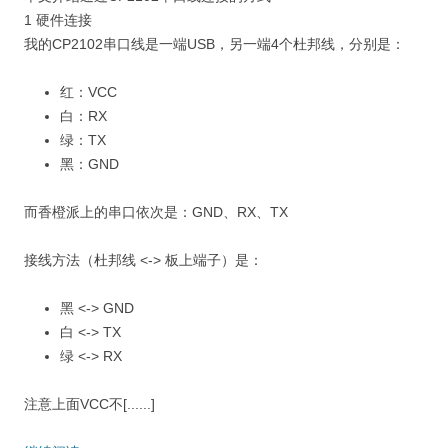
1 硬件连接
我的CP2102串口线是一端USB，另一端4个杜邦线，分别是：
红：VCC
白：RX
绿：TX
黑：GND
而香橙派上的串口依次是：GND、RX、TX
接线方法（杜邦线 <-> 板上端子）是：
黑 <-> GND
白 <-> TX
绿 <-> RX
注意上面VCC不[......]