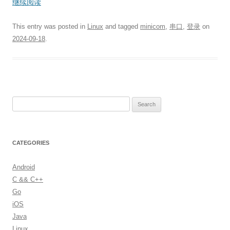
继续阅读
This entry was posted in
Linux
and tagged
minicom
,
串口
,
登录
on
2024-09-18
.
S
e
a
r
CATEGORIES
c
h
Android
f
C && C++
o
Go
r
iOS
:
Java
Linux