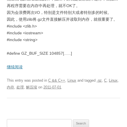
再程序需要在内存中再处理，就不OK了。
因为会浪费两次I/O，特别是文件特别大或者特别多的时候。
因此，使用zlib将.gz文件直接解压并读取到内存，就很重要了。
#include <zlib.h>
#include <iostream>
#include <string>
#define GZ_BUF_SIZE 104857[......]
继续阅读
This entry was posted in
C && C++
,
Linux
and tagged
.gz
,
C
,
Linux
,
内存
,
处理
,
解压缩
on
2011-07-01
.
S