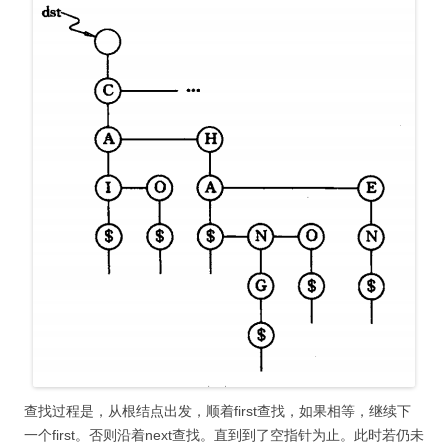
查找过程是，从根结点出发，顺着first查找，如果相等，继续下
一个first。否则沿着next查找。直到到了空指针为止。此时若仍未