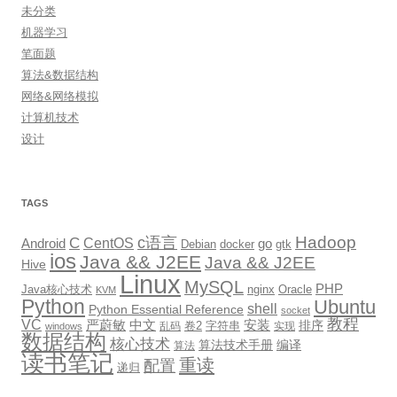
未分类
机器学习
笔面题
算法&数据结构
网络&网络模拟
计算机技术
设计
TAGS
Hadoop
c语言
C
CentOS
go
Android
Debian
docker
gtk
ios
Java && J2EE
Java && J2EE
Hive
Linux
MySQL
PHP
Java核心技术
nginx
Oracle
KVM
Python
Ubuntu
shell
Python Essential Reference
socket
教程
VC
严蔚敏
中文
安装
排序
卷2
字符串
乱码
实现
windows
数据结构
核心技术
算法技术手册
编译
算法
读书笔记
重读
配置
递归