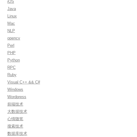
iOS
:
Java
Linux
Mac
NLP
opencv
Perl
PHP
Python
RPC
Ruby
Visual C++ && C#
Windows
Wordpress
前端技术
大数据技术
心情随笔
搜索技术
数据库技术