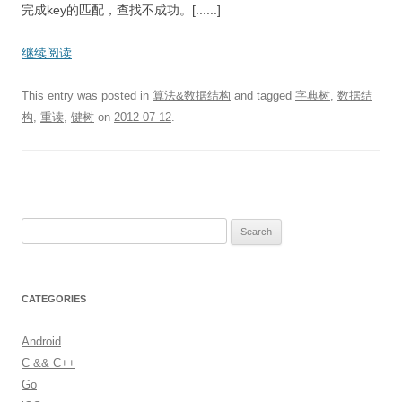
完成key的匹配，查找不成功。[......]
继续阅读
This entry was posted in
算法&数据结构
and tagged
字典树
,
数据结
构
,
重读
,
键树
on
2012-07-12
.
S
e
a
r
CATEGORIES
c
h
Android
f
C && C++
o
Go
r