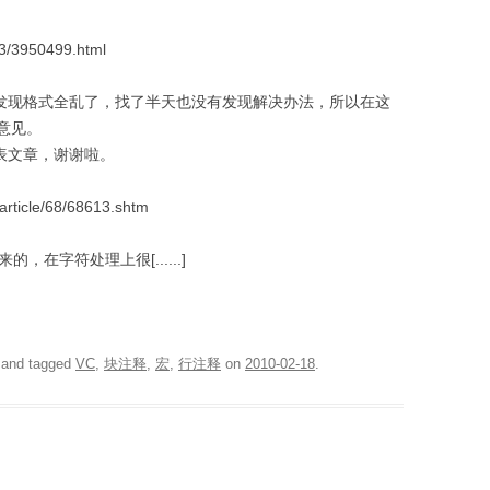
23/3950499.html
是发现格式全乱了，找了半天也没有发现解决办法，所以在这
意见。
表文章，谢谢啦。
rticle/68/68613.shtm
来的，在字符处理上很[......]
and tagged
VC
,
块注释
,
宏
,
行注释
on
2010-02-18
.