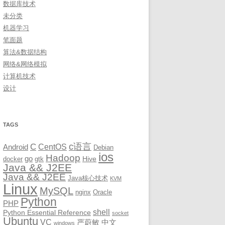
数据库技术
未分类
机器学习
笔面题
算法&数据结构
网络&网络模拟
计算机技术
设计
TAGS
c语言
C
CentOS
Android
Debian
ios
Hadoop
go
Hive
docker
gtk
Java && J2EE
Java && J2EE
Java核心技术
KVM
Linux
MySQL
nginx
Oracle
Python
PHP
shell
Python Essential Reference
socket
Ubuntu
VC
严蔚敏
中文
windows