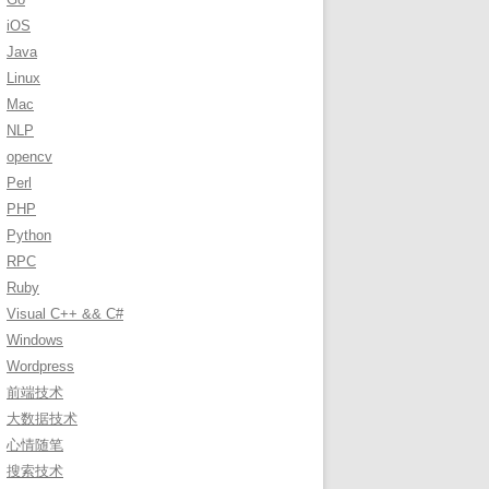
r
iOS
:
Java
Linux
Mac
NLP
opencv
Perl
PHP
Python
RPC
Ruby
Visual C++ && C#
Windows
Wordpress
前端技术
大数据技术
心情随笔
搜索技术