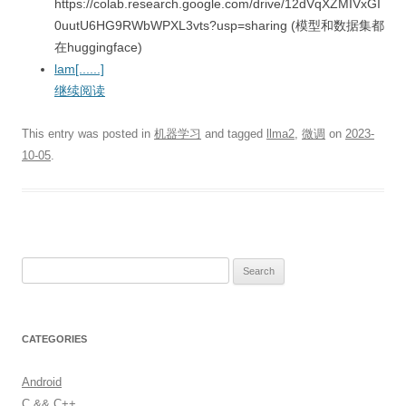
https://colab.research.google.com/drive/12dVqXZMIVxGI
0uutU6HG9RWbWPXL3vts?usp=sharing (模型和数据集都
在huggingface)
lam[......]
继续阅读
This entry was posted in
机器学习
and tagged
llma2
,
微调
on
2023-
10-05
.
S
e
a
r
CATEGORIES
c
h
Android
f
C && C++