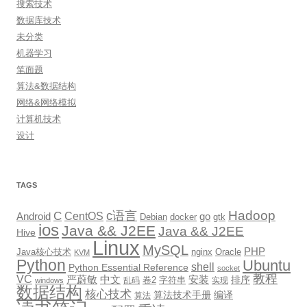
搜索技术
数据库技术
未分类
机器学习
笔面题
算法&数据结构
网络&网络模拟
计算机技术
设计
TAGS
Hadoop
c语言
C
CentOS
go
Android
Debian
docker
gtk
ios
Java && J2EE
Java && J2EE
Hive
Linux
MySQL
PHP
Java核心技术
nginx
Oracle
KVM
Python
Ubuntu
shell
Python Essential Reference
socket
教程
VC
严蔚敏
中文
安装
排序
卷2
字符串
乱码
实现
windows
数据结构
核心技术
算法技术手册
编译
算法