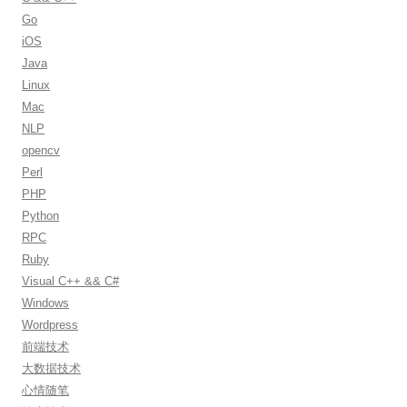
o
Go
r
iOS
:
Java
Linux
Mac
NLP
opencv
Perl
PHP
Python
RPC
Ruby
Visual C++ && C#
Windows
Wordpress
前端技术
大数据技术
心情随笔