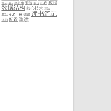
教程
安装
排序
卷2
字符串
乱码
实现
数据结构
核心技术
算法
读书笔记
算法技术手册
编译
重读
配置
递归