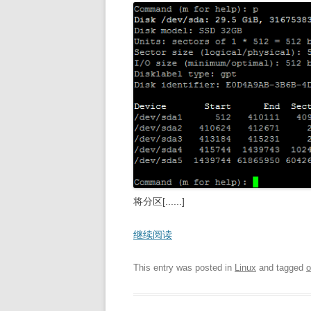
将分区[......]
继续阅读
This entry was posted in
Linux
and tagged
o