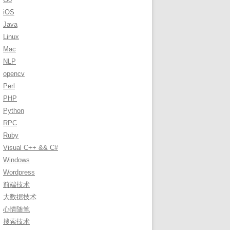
r
iOS
:
Java
Linux
Mac
NLP
opencv
Perl
PHP
Python
RPC
Ruby
Visual C++ && C#
Windows
Wordpress
前端技术
大数据技术
心情随笔
搜索技术