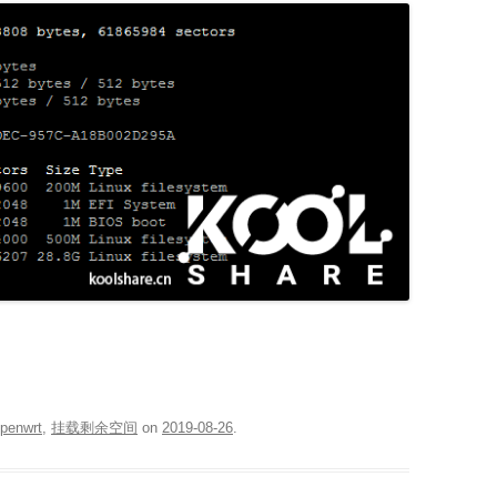
penwrt
,
挂载剩余空间
on
2019-08-26
.