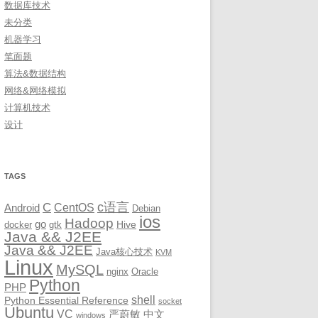
数据库技术
未分类
机器学习
笔面题
算法&数据结构
网络&网络模拟
计算机技术
设计
TAGS
c语言
C
CentOS
Android
Debian
ios
Hadoop
go
Hive
docker
gtk
Java && J2EE
Java && J2EE
Java核心技术
KVM
Linux
MySQL
nginx
Oracle
Python
PHP
shell
Python Essential Reference
socket
Ubuntu
VC
严蔚敏
中文
windows