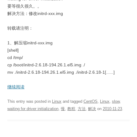
要等很久很久。。
解决方法：修改initrd-xxx.img
转载请注明：
1、解压缩initrd-xxx.img
[shell]
cd /tmp/
cp /boot/initrd-2.6.18-194.26.1.el5.img ./
mv ./initrd-2.6.18-194.26.1.el5.img ./initrd-2.6.18-1[......]
继续阅读
This entry was posted in
Linux
and tagged
CentOS
,
Linux
,
slow
,
waiting for driver initialization
,
慢
,
教程
,
方法
,
解决
on
2010-11-23
.