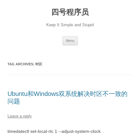
Skip
to
四号程序员
content
Keep It Simple and Stupid
Menu
TAG ARCHIVES:
时区
Ubuntu和Windows双系统解决时区不一致的
问题
Leave a reply
timedatectl set-local-rtc 1 --adjust-system-clock