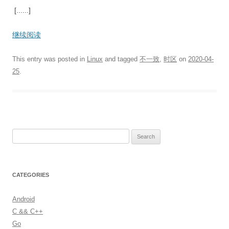
[......]
继续阅读
This entry was posted in
Linux
and tagged
不一致
,
时区
on
2020-04-
25
.
S
e
a
r
CATEGORIES
c
h
Android
f
C && C++
o
Go