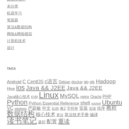
未分类
机器学习
笔面题
算法&数据结构
网络&网络模拟
计算机技术
设计
TAGS
Hadoop
c语言
C
CentOS
go
Android
Debian
docker
gtk
ios
Java && J2EE
Java && J2EE
Hive
Linux
MySQL
PHP
Java核心技术
nginx
Oracle
KVM
Python
Ubuntu
shell
Python Essential Reference
socket
教程
VC
严蔚敏
中文
安装
排序
卷2
字符串
乱码
实现
windows
数据结构
核心技术
算法技术手册
编译
算法
读书笔记
重读
配置
递归