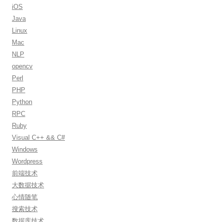
r
iOS
:
Java
Linux
Mac
NLP
opencv
Perl
PHP
Python
RPC
Ruby
Visual C++ && C#
Windows
Wordpress
前端技术
大数据技术
心情随笔
搜索技术
数据库技术