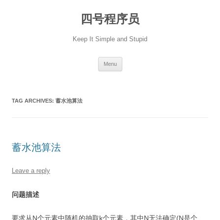
Skip
to
四号程序员
content
Keep It Simple and Stupid
Menu
TAG ARCHIVES:
蓄水池算法
蓄水池算法
Leave a reply
问题描述
要求从N个元素中随机的抽取k个元素，其中N无法确定(N是个