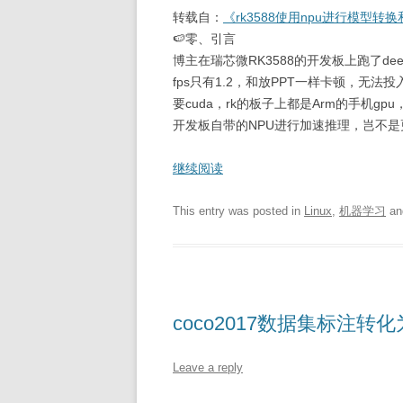
转载自：
《rk3588使用npu进行模型转
🍉零、引言
博主在瑞芯微RK3588的开发板上跑了deep
fps只有1.2，和放PPT一样卡顿，无法
要cuda，rk的板子上都是Arm的手机gp
开发板自带的NPU进行加速推理，岂不是更加
继续阅读
This entry was posted in
Linux
,
机器学习
an
coco2017数据集标注转化
Leave a reply