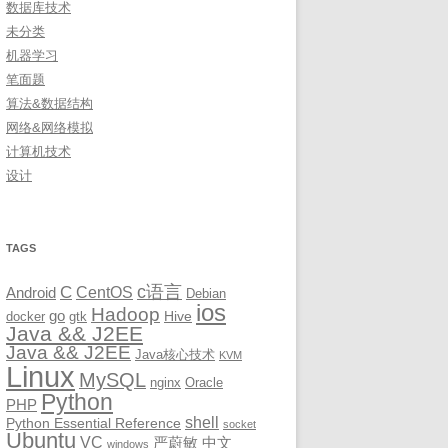
数据库技术
未分类
机器学习
笔面题
算法&数据结构
网络&网络模拟
计算机技术
设计
TAGS
c语言
C
CentOS
Android
Debian
ios
Hadoop
go
Hive
docker
gtk
Java && J2EE
Java && J2EE
Java核心技术
KVM
Linux
MySQL
nginx
Oracle
Python
PHP
shell
Python Essential Reference
socket
Ubuntu
VC
严蔚敏
中文
windows