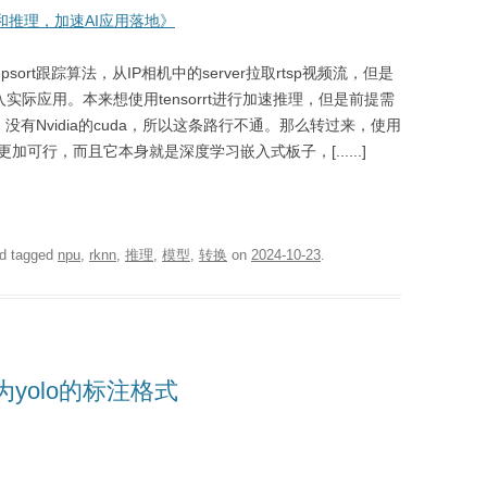
换和推理，加速AI应用落地》
sort跟踪算法，从IP相机中的server拉取rtsp视频流，但是
投入实际应用。本来想使用tensorrt进行加速推理，但是前提需
u，没有Nvidia的cuda，所以这条路行不通。那么转过来，使用
可行，而且它本身就是深度学习嵌入式板子，[......]
d tagged
npu
,
rknn
,
推理
,
模型
,
转换
on
2024-10-23
.
为yolo的标注格式