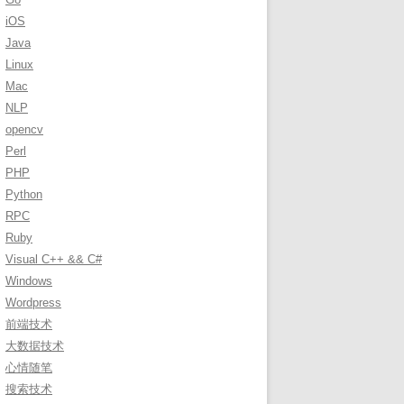
r
iOS
:
Java
Linux
Mac
NLP
opencv
Perl
PHP
Python
RPC
Ruby
Visual C++ && C#
Windows
Wordpress
前端技术
大数据技术
心情随笔
搜索技术