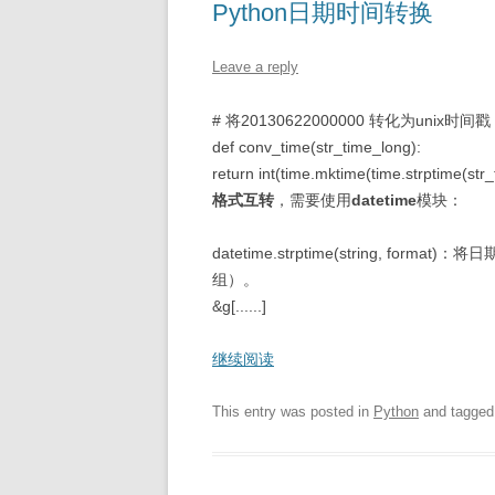
Python日期时间转换
Leave a reply
# 将20130622000000 转化为unix时间戳
def conv_time(str_time_long):
return int(time.mktime(time.strptime
格式互转
，需要使用
datetime
模块：
datetime.strptime(string, form
组）。
&g[......]
继续阅读
This entry was posted in
Python
and tagge