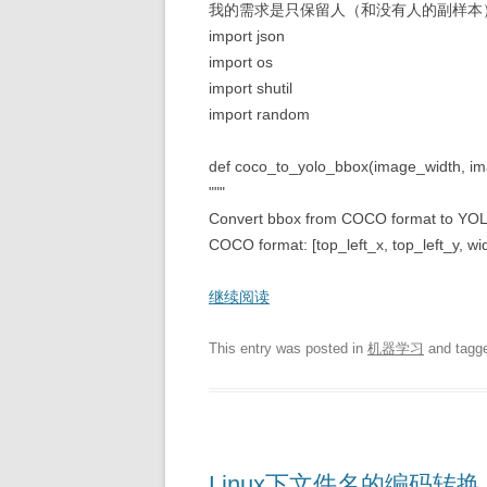
我的需求是只保留人（和没有人的副样本
import json
import os
import shutil
import random
def coco_to_yolo_bbox(image_width, im
"""
Convert bbox from COCO format to YOL
COCO format: [top_left_x, top_left_y, width
继续阅读
This entry was posted in
机器学习
and tagg
Linux下文件名的编码转换