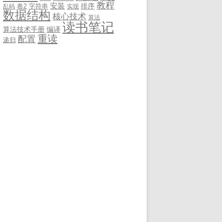
教程
安装
排序
卷2
字符串
乱码
实现
数据结构
核心技术
算法
读书笔记
算法技术手册
编译
重读
配置
递归