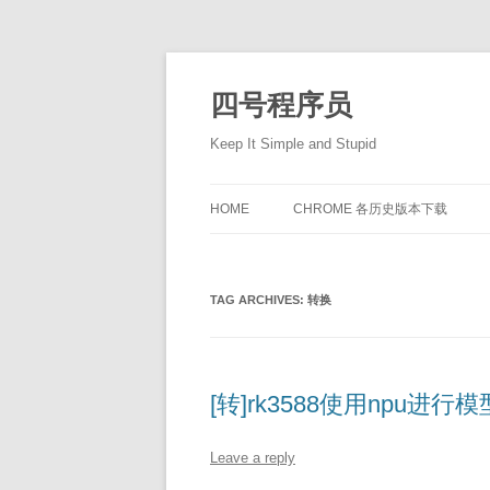
Skip
to
content
四号程序员
Keep It Simple and Stupid
HOME
CHROME 各历史版本下载
TAG ARCHIVES:
转换
[转]rk3588使用npu
Leave a reply