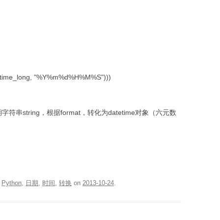
(str_time_long, "%Y%m%d%H%M%S")))
at)：将日期字符串string，根据format，转化为datetime对象（六元数
d
Python
,
日期
,
时间
,
转换
on
2013-10-24
.