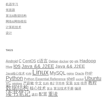
机器学习
笔面题
算法&数据结构
网络&网络模拟
计算机技术
设计
TAGS
Hadoop
c语言
C
CentOS
go
Android
Debian
docker
gtk
ios
Java && J2EE
Java && J2EE
Hive
Linux
MySQL
PHP
Java核心技术
nginx
Oracle
KVM
Python
Ubuntu
shell
Python Essential Reference
socket
教程
VC
严蔚敏
中文
安装
排序
卷2
字符串
乱码
实现
windows
数据结构
核心技术
算法技术手册
编译
算法
读书笔记
重读
配置
递归