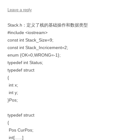
Leave a reply
Stack.h：定义了栈的基础操作和数据类型
#include <iostream>
const int Stack_Size=9;
const int Stack_Incricement=2;
enum {OK=0,WRONG=-1};
typedef int Status;
typedef struct
{
int x;
int y;
}Pos;
typedef struct
{
Pos CurPos;
int[......]