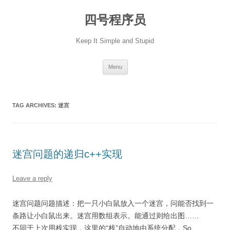
Skip
to
四号程序员
content
Keep It Simple and Stupid
Menu
TAG ARCHIVES:
迷宫
迷宫问题的递归c++实现
Leave a reply
迷宫问题问题描述：把一只小白鼠放入一个迷宫，问能否找到一
条路让小白鼠出来。迷宫用数组表示。能通过则给出图……
不同于上次用栈实现，这里的“栈”自动地由系统分配，So……