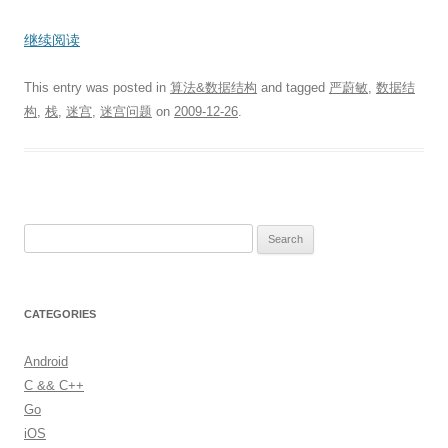
继续阅读
This entry was posted in
算法&数据结构
and tagged
严蔚敏
,
数据结
构
,
栈
,
迷宫
,
迷宫问题
on
2009-12-26
.
S
e
a
r
CATEGORIES
c
h
Android
f
C && C++
o
Go
r
iOS