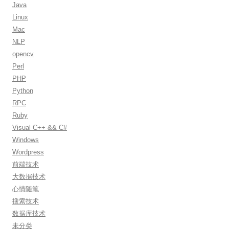
:
Java
Linux
Mac
NLP
opencv
Perl
PHP
Python
RPC
Ruby
Visual C++ && C#
Windows
Wordpress
前端技术
大数据技术
心情随笔
搜索技术
数据库技术
未分类