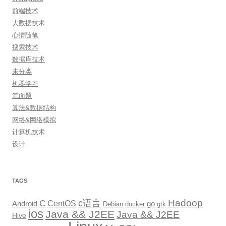
前端技术
大数据技术
心情随笔
搜索技术
数据库技术
未分类
机器学习
笔面题
算法&数据结构
网络&网络模拟
计算机技术
设计
TAGS
Hadoop
c语言
C
CentOS
go
Android
Debian
docker
gtk
ios
Java && J2EE
Java && J2EE
Hive