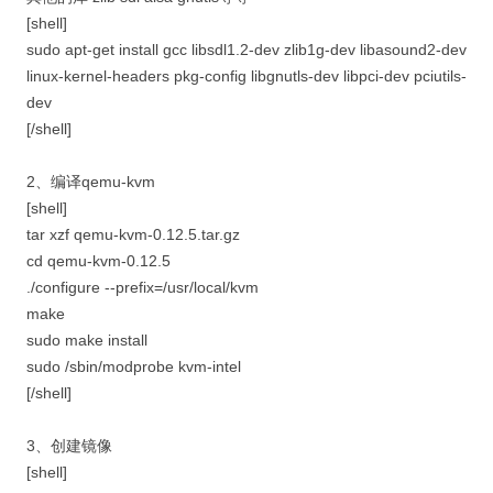
[shell]
sudo apt-get install gcc libsdl1.2-dev zlib1g-dev libasound2-dev
linux-kernel-headers pkg-config libgnutls-dev libpci-dev pciutils-
dev
[/shell]
2、编译qemu-kvm
[shell]
tar xzf qemu-kvm-0.12.5.tar.gz
cd qemu-kvm-0.12.5
./configure --prefix=/usr/local/kvm
make
sudo make install
sudo /sbin/modprobe kvm-intel
[/shell]
3、创建镜像
[shell]