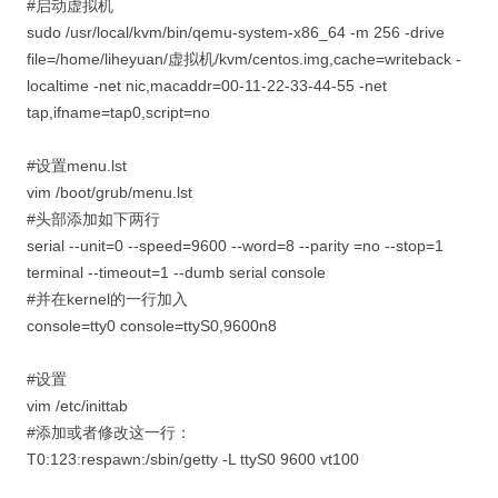
#启动虚拟机
sudo /usr/local/kvm/bin/qemu-system-x86_64 -m 256 -drive
file=/home/liheyuan/虚拟机/kvm/centos.img,cache=writeback -
localtime -net nic,macaddr=00-11-22-33-44-55 -net
tap,ifname=tap0,script=no
#设置menu.lst
vim /boot/grub/menu.lst
#头部添加如下两行
serial --unit=0 --speed=9600 --word=8 --parity =no --stop=1
terminal --timeout=1 --dumb serial console
#并在kernel的一行加入
console=tty0 console=ttyS0,9600n8
#设置
vim /etc/inittab
#添加或者修改这一行：
T0:123:respawn:/sbin/getty -L ttyS0 9600 vt100