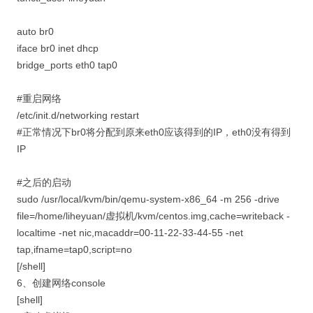
auto br0
iface br0 inet dhcp
bridge_ports eth0 tap0
#重启网络
/etc/init.d/networking restart
#正常情况下br0将分配到原来eth0应该得到的IP，eth0没有得到
IP
#之后的启动
sudo /usr/local/kvm/bin/qemu-system-x86_64 -m 256 -drive
file=/home/liheyuan/虚拟机/kvm/centos.img,cache=writeback -
localtime -net nic,macaddr=00-11-22-33-44-55 -net
tap,ifname=tap0,script=no
[/shell]
6、创建网络console
[shell]