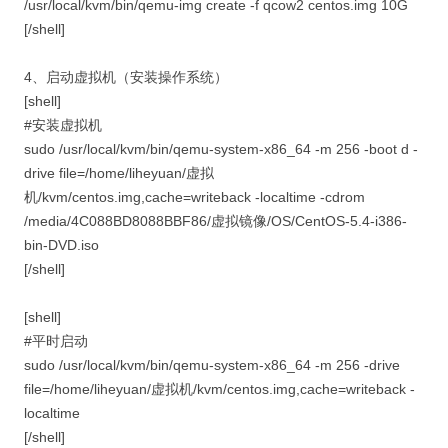
/usr/local/kvm/bin/qemu-img create -f qcow2 centos.img 10G
[/shell]
4、启动虚拟机（安装操作系统）
[shell]
#安装虚拟机
sudo /usr/local/kvm/bin/qemu-system-x86_64 -m 256 -boot d -
drive file=/home/liheyuan/虚拟
机/kvm/centos.img,cache=writeback -localtime -cdrom
/media/4C088BD8088BBF86/虚拟镜像/OS/CentOS-5.4-i386-
bin-DVD.iso
[/shell]
[shell]
#平时启动
sudo /usr/local/kvm/bin/qemu-system-x86_64 -m 256 -drive
file=/home/liheyuan/虚拟机/kvm/centos.img,cache=writeback -
localtime
[/shell]