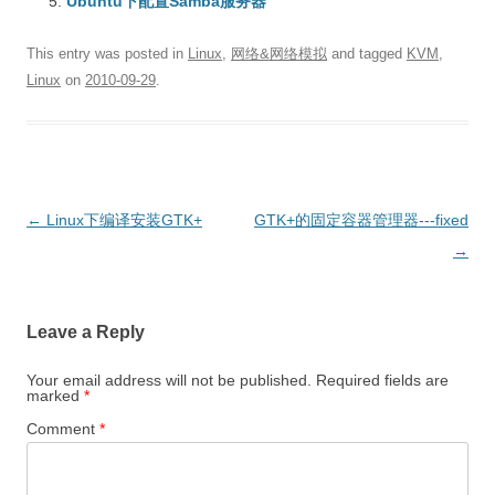
Ubuntu下配置Samba服务器
This entry was posted in
Linux
,
网络&网络模拟
and tagged
KVM
,
Linux
on
2010-09-29
.
Post
←
Linux下编译安装GTK+
GTK+的固定容器管理器---fixed
navigation
→
Leave a Reply
Your email address will not be published.
Required fields are
marked
*
Comment
*