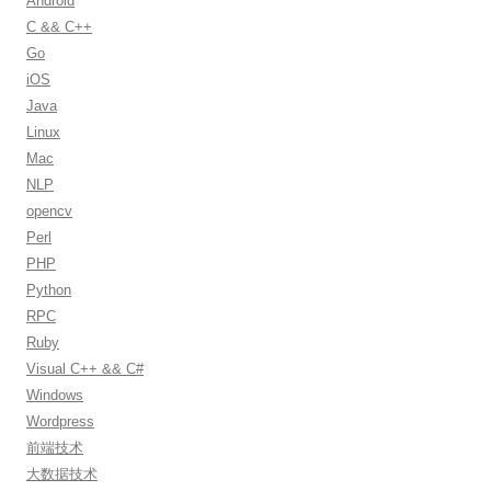
Android
f
C && C++
o
Go
r
iOS
:
Java
Linux
Mac
NLP
opencv
Perl
PHP
Python
RPC
Ruby
Visual C++ && C#
Windows
Wordpress
前端技术
大数据技术