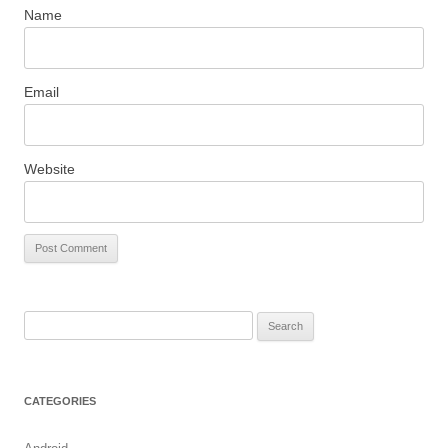
Name
Email
Website
S
e
a
r
CATEGORIES
c
h