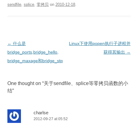
sendfile
,
splice
,
零拷贝
on
2010-12-18
.
Post
←
什么是
Linux下使用popen执行子进程并
navigation
bridge_ports,bridge_hello,
获得其输出
→
bridge_maxage和bridge_stp
One thought on “
关于sendfile、splice等零拷贝函数的小
结
”
charlse
2012-09-27 at 05:52