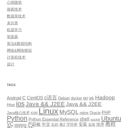
心情随笔
搜索技术
数据库技术
未分类
机器学习
笔面题
算法&数据结构
网络&网络模拟
计算机技术
设计
TAGS
Hadoop
c语言
C
CentOS
go
Android
Debian
docker
gtk
ios
Java && J2EE
Java && J2EE
Hive
Linux
MySQL
PHP
Java核心技术
nginx
Oracle
KVM
Python
Ubuntu
shell
Python Essential Reference
socket
教程
VC
严蔚敏
中文
安装
排序
卷2
字符串
乱码
实现
windows