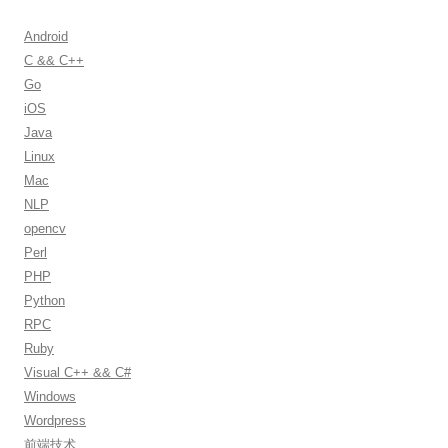
c
h
Android
f
C && C++
o
Go
r
iOS
:
Java
Linux
Mac
NLP
opencv
Perl
PHP
Python
RPC
Ruby
Visual C++ && C#
Windows
Wordpress
前端技术