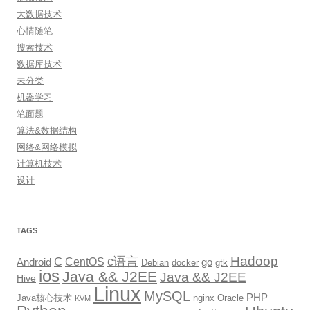
大数据技术
心情随笔
搜索技术
数据库技术
未分类
机器学习
笔面题
算法&数据结构
网络&网络模拟
计算机技术
设计
TAGS
Hadoop
c语言
C
CentOS
go
Android
Debian
docker
gtk
ios
Java && J2EE
Java && J2EE
Hive
Linux
MySQL
PHP
Java核心技术
nginx
Oracle
KVM