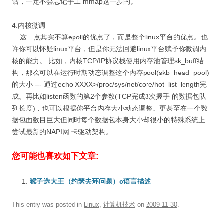
话，一定不会忘记手工 mmap这一步的。
4.内核微调
这一点其实不算epoll的优点了，而是整个linux平台的优点。也
许你可以怀疑linux平台，但是你无法回避linux平台赋予你微调内
核的能力。 比如，内核TCP/IP协议栈使用内存池管理sk_buff结
构，那么可以在运行时期动态调整这个内存pool(skb_head_pool)
的大小 --- 通过echo XXXX>/proc/sys/net/core/hot_list_length完
成。再比如listen函数的第2个参数(TCP完成3次握手 的数据包队
列长度)，也可以根据你平台内存大小动态调整。更甚至在一个数
据包面数目巨大但同时每个数据包本身大小却很小的特殊系统上
尝试最新的NAPI网 卡驱动架构。
您可能也喜欢如下文章:
猴子选大王（约瑟夫环问题）c语言描述
This entry was posted in
Linux
,
计算机技术
on
2009-11-30
.