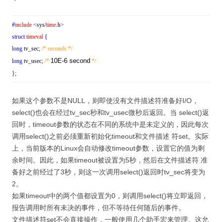
#
include
<
sys
/
time
.
h
>
struct
timeval
{
long
tv_sec
;
/* seconds */
10E-6 second
long
tv_usec
;
/*
*/
}
;
如果这个参数不是NULL，则即使没有文件描述符准备好I/O，
select()也会在经过tv_sec秒和tv_usec微秒后返回。当 select()返
回时，timeout参数的状态在不同的系统中是未定义的，因此每次
调用select()之前必须重新初始化timeout和文件描述 符set。实际
上，当前版本的Linux会自动修改timeout参数，设置它的值为剩
余时间。因此，如果timeout被设置为5秒，然后在文件描述符 准
备好之前经过了3秒，则这一次调用select()返回时tv_sec将变为
2。
如果timeout中的两个值都设置为0，则调用select()将立即返回，
报告调用时所有未决的事件，但不等待任何随后的事件。
文件描述符set不会直接操作，一般使用几个助手宏来管理。这允