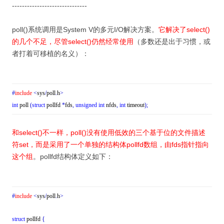
------------------------------
poll()系统调用是System V的多元I/O解决方案。
它解决了select()
的几个不足，尽管select()仍然经常使用
（多数还是出于习惯，或
者打着可移植的名义）：
#
include
<
sys
/
poll
.
h
>
int
poll
(
struct
pollfd
*
fds
,
unsigned
int
nfds
,
int
timeout
)
;
和select()不一样，poll()没有使用低效的三个基于位的文件描述
符set，而是采用了一个单独的结构体pollfd数组，由fds指针指向
这个组
。pollfd结构体定义如下：
#
include
<
sys
/
poll
.
h
>
struct
pollfd
{