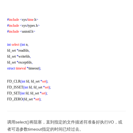
#
include
<
sys
/
time
.
h
>
#
include
<
sys
/
types
.
h
>
#
include
<
unistd
.
h
>
int
select
(
int
n
,
fd_set
*
readfds
,
fd_set
*
writefds
,
fd_set
*
exceptfds
,
struct
timeval
*
timeout
)
;
FD_CLR
(
int
fd
,
fd_set
*
set
)
;
FD_ISSET
(
int
fd
,
fd_set
*
set
)
;
FD_SET
(
int
fd
,
fd_set
*
set
)
;
FD_ZERO
(
fd_set
*
set
)
;
调用select()将阻塞，直到指定的文件描述符准备好执行I/O，或
者可选参数timeout指定的时间已经过去。