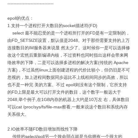
------------------------------
epoll的优点：
1.支持一个进程打开大数目的socket描述符(FD)
select 最不能忍受的是一个进程所打开的FD是有一定限制的，
由FD_SETSIZE设置，默认值是2048。对于那些需要支持的上万
连接数目的IM服务器来说显 然太少了。这时候你一是可以选择修
改这个宏然后重新编译内核，不过资料也同时指出这样会带来网
络效率的下降，二是可以选择多进程的解决方案(传统的 Apache
方案)，不过虽然linux上面创建进程的代价比较小，但仍旧是不可
忽视的，加上进程间数据同步远比不上线程间同步的高效，所以
也不是一种完 美的方案。不过 epoll则没有这个限制，它所支持
的FD上限是最大可以打开文件的数目，这个数字一般远大于
2048,举个例子,在1GB内存的机器上大约是10万左 右，具体数目
可以cat /proc/sys/fs/file-max察看,一般来说这个数目和系统内存
关系很大。
2.IO效率不随FD数目增加而线性下降
传统的select/poll另一个致命弱点就是当你拥有一个很大的