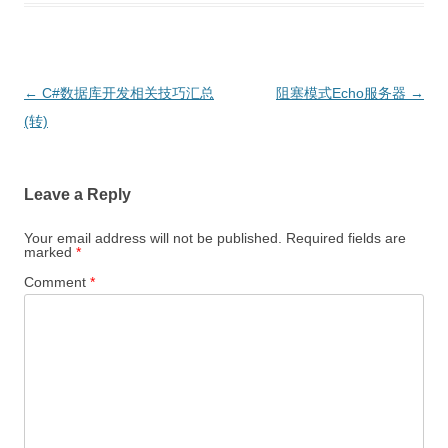
Post
←
C#数据库开发相关技巧汇总
阻塞模式Echo服务器
→
navigation
(转)
Leave a Reply
Your email address will not be published.
Required fields are
marked
*
Comment
*