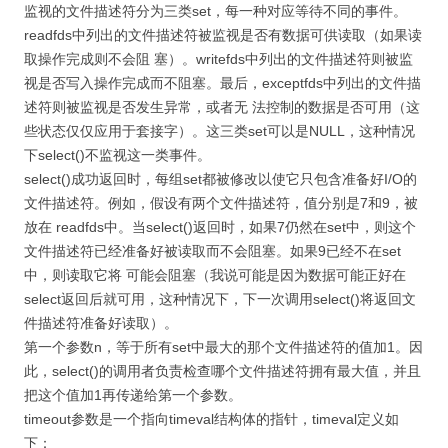
监视的文件描述符分为三类set，每一种对应等待不同的事件。
readfds中列出的文件描述符被监视是否有数据可供读取（如果读
取操作完成则不会阻 塞）。writefds中列出的文件描述符则被监
视是否写入操作完成而不阻塞。最后，exceptfds中列出的文件描
述符则被监视是否发生异常，或者无 法控制的数据是否可用（这
些状态仅仅应用于套接字）。这三类set可以是NULL，这种情况
下select()不监视这一类事件。
select()成功返回时，每组set都被修改以使它只包含准备好I/O的
文件描述符。例如，假设有两个文件描述符，值分别是7和9，被
放在 readfds中。当select()返回时，如果7仍然在set中，则这个
文件描述符已经准备好被读取而不会阻塞。如果9已经不在set
中，则读取它将 可能会阻塞（我说可能是因为数据可能正好在
select返回后就可用，这种情况下，下一次调用select()将返回文
件描述符准备好读取）。
第一个参数n，等于所有set中最大的那个文件描述符的值加1。因
此，select()的调用者负责检查哪个文件描述符拥有最大值，并且
把这个值加1再传递给第一个参数。
timeout参数是一个指向timeval结构体的指针，timeval定义如
下：