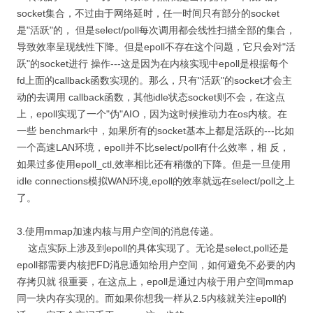
socket集合，不过由于网络延时，任一时间只有部分的socket
是"活跃"的， 但是select/poll每次调用都会线性扫描全部的集合，
导致效率呈现线性下降。但是epoll不存在这个问题，它只会对"活
跃"的socket进行 操作---这是因为在内核实现中epoll是根据每个
fd上面的callback函数实现的。那么，只有"活跃"的socket才会主
动的去调用 callback函数，其他idle状态socket则不会，在这点
上，epoll实现了一个"伪"AIO，因为这时候推动力在os内核。在
一些 benchmark中，如果所有的socket基本上都是活跃的---比如
一个高速LAN环境，epoll并不比select/poll有什么效率，相 反，
如果过多使用epoll_ctl,效率相比还有稍微的下降。但是一旦使用
idle connections模拟WAN环境,epoll的效率就远在select/poll之上
了。
3.使用mmap加速内核与用户空间的消息传递。
这点实际上涉及到epoll的具体实现了。无论是select,poll还是
epoll都需要内核把FD消息通知给用户空间，如何避免不必要的内
存拷贝就 很重要，在这点上，epoll是通过内核于用户空间mmap
同一块内存实现的。而如果你想我一样从2.5内核就关注epoll的