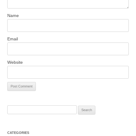
Name
Email
Website
S
e
a
r
CATEGORIES