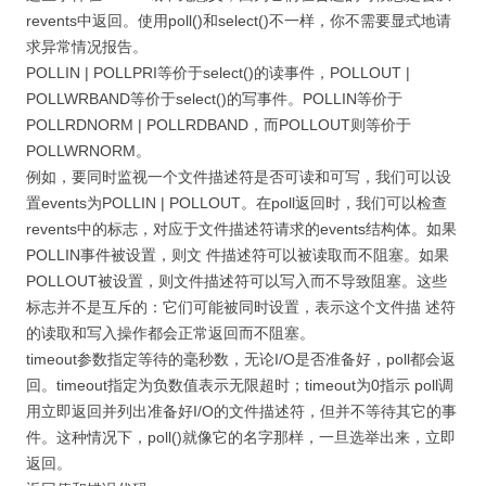
revents中返回。使用poll()和select()不一样，你不需要显式地请
求异常情况报告。
POLLIN | POLLPRI等价于select()的读事件，POLLOUT |
POLLWRBAND等价于select()的写事件。POLLIN等价于
POLLRDNORM | POLLRDBAND，而POLLOUT则等价于
POLLWRNORM。
例如，要同时监视一个文件描述符是否可读和可写，我们可以设
置events为POLLIN | POLLOUT。在poll返回时，我们可以检查
revents中的标志，对应于文件描述符请求的events结构体。如果
POLLIN事件被设置，则文 件描述符可以被读取而不阻塞。如果
POLLOUT被设置，则文件描述符可以写入而不导致阻塞。这些
标志并不是互斥的：它们可能被同时设置，表示这个文件描 述符
的读取和写入操作都会正常返回而不阻塞。
timeout参数指定等待的毫秒数，无论I/O是否准备好，poll都会返
回。timeout指定为负数值表示无限超时；timeout为0指示 poll调
用立即返回并列出准备好I/O的文件描述符，但并不等待其它的事
件。这种情况下，poll()就像它的名字那样，一旦选举出来，立即
返回。