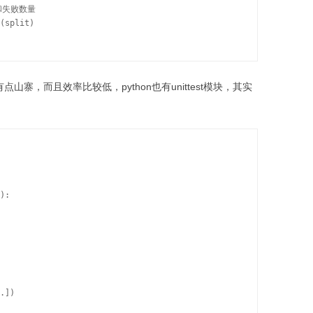
和失败数量

(split)

有点山寨，而且效率比较低，python也有unittest模块，其实
):

.])
