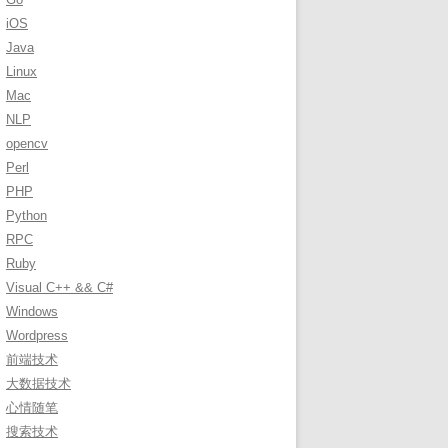
r
iOS
:
Java
Linux
Mac
NLP
opencv
Perl
PHP
Python
RPC
Ruby
Visual C++ && C#
Windows
Wordpress
前端技术
大数据技术
心情随笔
搜索技术