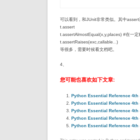
可以看到，和JUnit非常类似。其中asse
t.assert
t.assertAlmostEqual(x,y,places)
t.assertRaises(exc,callable...)
等很多，需要时候看文档吧。
4、
您可能也喜欢如下文章:
Python Essential Reference 
Python Essential Reference 
Python Essential Reference 
Python Essential Reference 
Python Essential Reference 