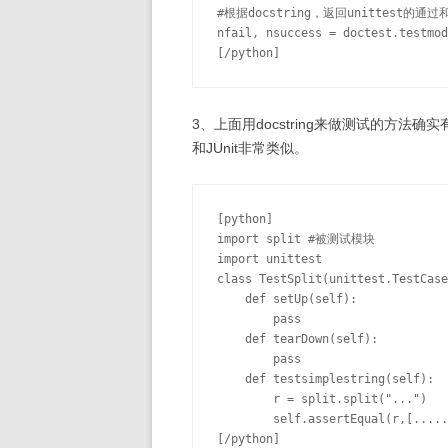
#根据docstring，返回unittest的通过
nfail, nsuccess = doctest.testmod
3、上面用docstring来做测试的方法确实
和JUnit非常类似。
[python]

import split #被测试模块

import unittest

class TestSplit(unittest.TestCase
    def setUp(self):

        pass

    def tearDown(self):

        pass

    def testsimplestring(self):

        r = split.split("...")

        self.assertEqual(r,[.....