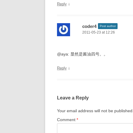
↓
Reply
coder4
Post author
2011-05-23 at 12:26
@aya: 显然是酱油四号。。
↓
Reply
Leave a Reply
Your email address will not be published
Comment
*