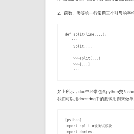
2、函数、类等第一行常用三个引号的字符串来
def split(line,...):

   """

    Split....

    >>>split(...)

    >>>[...]

如上所示，doc中经常包含python交互s
我们可以用docstring中的测试用例来做
[python]

import split #被测试模块

import doctest
