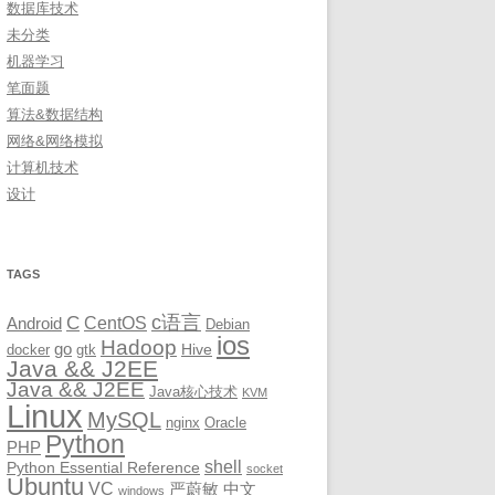
数据库技术
未分类
机器学习
笔面题
算法&数据结构
网络&网络模拟
计算机技术
设计
TAGS
c语言
C
CentOS
Android
Debian
ios
Hadoop
go
Hive
docker
gtk
Java && J2EE
Java && J2EE
Java核心技术
KVM
Linux
MySQL
nginx
Oracle
Python
PHP
shell
Python Essential Reference
socket
Ubuntu
VC
严蔚敏
中文
windows