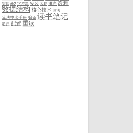
教程
安装
排序
卷2
字符串
乱码
实现
数据结构
核心技术
算法
读书笔记
算法技术手册
编译
重读
配置
递归