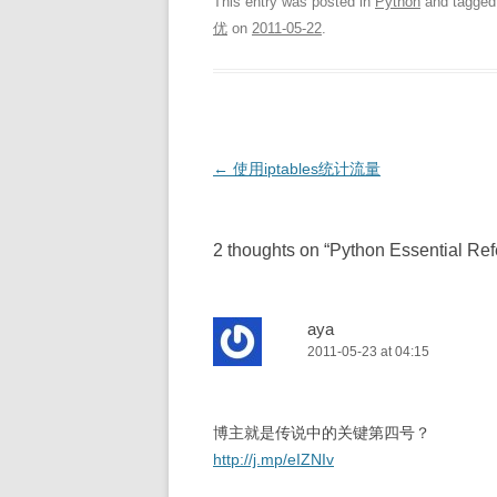
This entry was posted in
Python
and tagge
优
on
2011-05-22
.
Post
←
使用iptables统计流量
navigation
2 thoughts on “
Python Essential 
aya
2011-05-23 at 04:15
博主就是传说中的关键第四号？
http://j.mp/eIZNIv