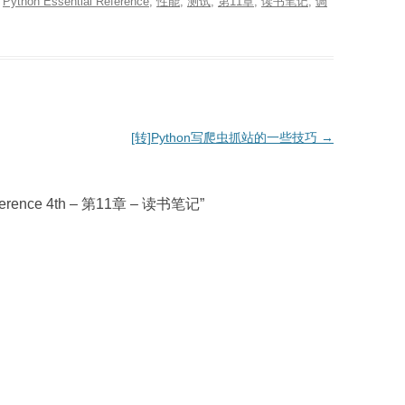
d
Python Essential Reference
,
性能
,
测试
,
第11章
,
读书笔记
,
调
[转]Python写爬虫抓站的一些技巧
→
Reference 4th – 第11章 – 读书笔记
”