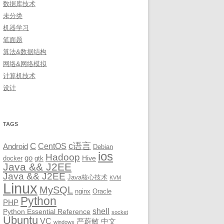
数据库技术
未分类
机器学习
笔面题
算法&数据结构
网络&网络模拟
计算机技术
设计
TAGS
c语言
C
CentOS
Android
Debian
ios
Hadoop
go
Hive
docker
gtk
Java && J2EE
Java && J2EE
Java核心技术
KVM
Linux
MySQL
nginx
Oracle
Python
PHP
shell
Python Essential Reference
socket
Ubuntu
VC
严蔚敏
中文
windows