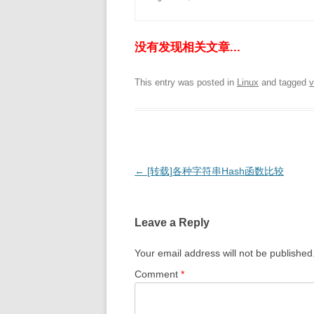
没有发现相关文章...
This entry was posted in
Linux
and tagged
v
Post
←
[转载]各种字符串Hash函数比较
navigation
Leave a Reply
Your email address will not be published
Comment
*