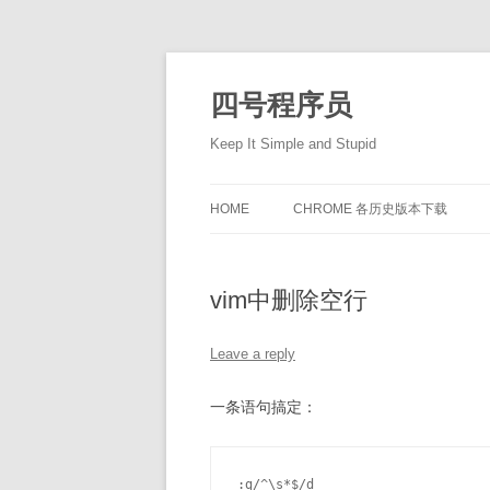
Skip
to
content
四号程序员
Keep It Simple and Stupid
HOME
CHROME 各历史版本下载
vim中删除空行
Leave a reply
一条语句搞定：
:g/^\s*$/d