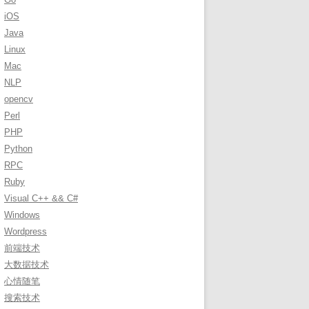
r
iOS
:
Java
Linux
Mac
NLP
opencv
Perl
PHP
Python
RPC
Ruby
Visual C++ && C#
Windows
Wordpress
前端技术
大数据技术
心情随笔
搜索技术