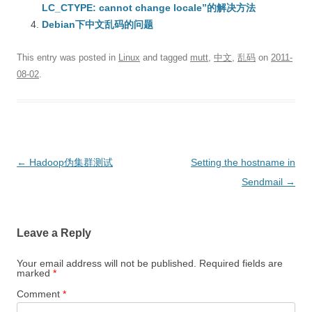
LC_CTYPE: cannot change locale”的解决方法
Debian下中文乱码的问题
This entry was posted in
Linux
and tagged
mutt
,
中文
,
乱码
on
2011-
08-02
.
Post
←
Hadoop伪集群测试
Setting the hostname in
navigation
Sendmail
→
Leave a Reply
Your email address will not be published.
Required fields are
marked
*
Comment
*