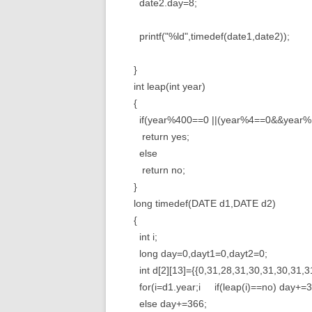
date2.day=8;
printf("%ld",timedef(date1,date2));
}
int leap(int year)
{
if(year%400==0 ||(year%4==0&&year%
return yes;
else
return no;
}
long timedef(DATE d1,DATE d2)
{
int i;
long day=0,dayt1=0,dayt2=0;
int d[2][13]={{0,31,28,31,30,31,30,31,3
for(i=d1.year;i if(leap(i)==no) day+=3
else day+=366;