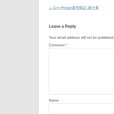
Post
←
C++ Primer读书笔记–第十章
navigation
Leave a Reply
Your email address will not be published
Comment
*
Name