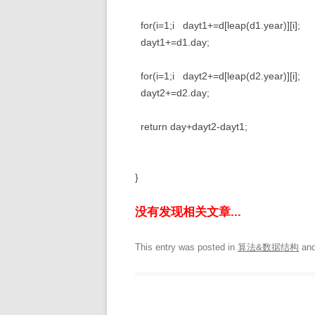
for(i=1;i dayt1+=d[leap(d1.year)][i];
dayt1+=d1.day;
for(i=1;i dayt2+=d[leap(d2.year)][i];
dayt2+=d2.day;
return day+dayt2-dayt1;
}
没有发现相关文章...
This entry was posted in
算法&数据结构
and