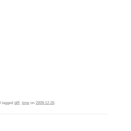
 tagged
diff
,
time
on
2009-12-26
.