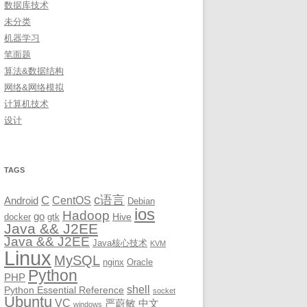
数据库技术
未分类
机器学习
笔面题
算法&数据结构
网络&网络模拟
计算机技术
设计
TAGS
c语言
C
CentOS
Android
Debian
ios
Hadoop
go
Hive
docker
gtk
Java && J2EE
Java && J2EE
Java核心技术
KVM
Linux
MySQL
nginx
Oracle
Python
PHP
shell
Python Essential Reference
socket
Ubuntu
VC
严蔚敏
中文
windows