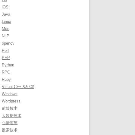
r
iOS
:
Java
Linux
Mac
NLP
opencv
Perl
PHP
Python
RPC
Ruby
Visual C++ && C#
Windows
Wordpress
前端技术
大数据技术
心情随笔
搜索技术