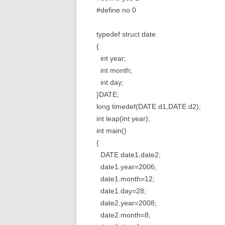
#define no 0
typedef struct date
{
int year;
int month;
int day;
}DATE;
long timedef(DATE d1,DATE d2);
int leap(int year);
int main()
{
DATE date1,date2;
date1.year=2006;
date1.month=12;
date1.day=28;
date2.year=2008;
date2.month=8;