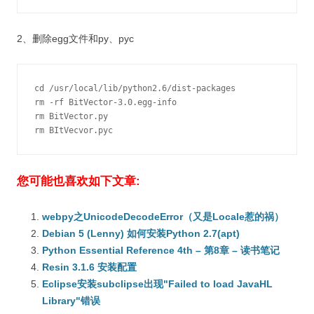
2、删除egg文件和py、pyc
cd /usr/local/lib/python2.6/dist-packages

rm -rf BitVector-3.0.egg-info

rm BitVector.py

rm BItVecvor.pyc
您可能也喜欢如下文章:
webpy之UnicodeDecodeError（又是Locale惹的祸）
Debian 5 (Lenny) 如何安装Python 2.7(apt)
Python Essential Reference 4th – 第8章 – 读书笔记
Resin 3.1.6 安装配置
Eclipse安装subclipse出现"Failed to load JavaHL
Library"错误