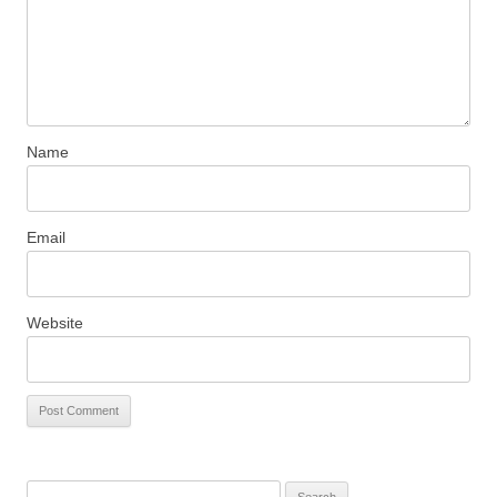
Name
Email
Website
S