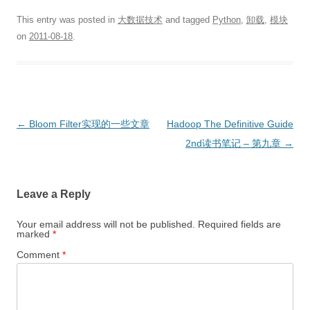
This entry was posted in
大数据技术
and tagged
Python
,
卸载
,
模块
on
2011-08-18
.
Post
←
Bloom Filter实现的一些文章
Hadoop The Definitive Guide
navigation
2nd读书笔记 – 第九章
→
Leave a Reply
Your email address will not be published.
Required fields are
marked
*
Comment
*