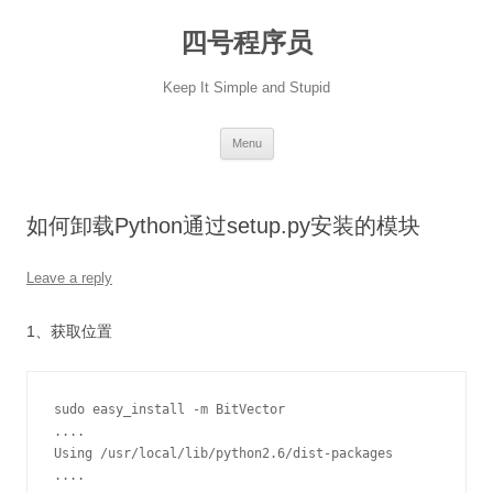
Skip
to
四号程序员
content
Keep It Simple and Stupid
Menu
如何卸载Python通过setup.py安装的模块
Leave a reply
1、获取位置
sudo easy_install -m BitVector

....

Using /usr/local/lib/python2.6/dist-packages

....