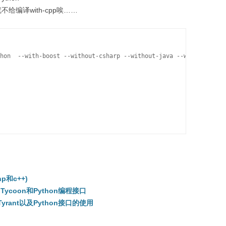
t就不给编译with-cpp唉……
hon  --with-boost --without-csharp --without-java --without-erla
p和c++)
o Tycoon和Python编程接口
 Tyrant以及Python接口的使用