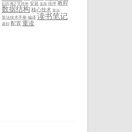
教程
安装
排序
卷2
字符串
乱码
实现
数据结构
核心技术
算法
读书笔记
算法技术手册
编译
重读
配置
递归