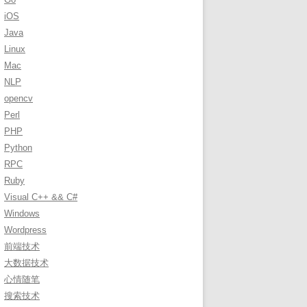
r
iOS
:
Java
Linux
Mac
ng --without-perl --without-php --without-php_extension --withou
NLP
opencv
Perl
PHP
Python
RPC
Ruby
Visual C++ && C#
Windows
Wordpress
前端技术
大数据技术
心情随笔
搜索技术