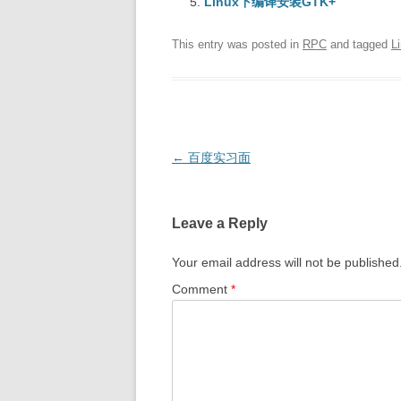
Linux下编译安装GTK+
This entry was posted in
RPC
and tagged
L
Post
←
百度实习面
navigation
Leave a Reply
Your email address will not be published
Comment
*