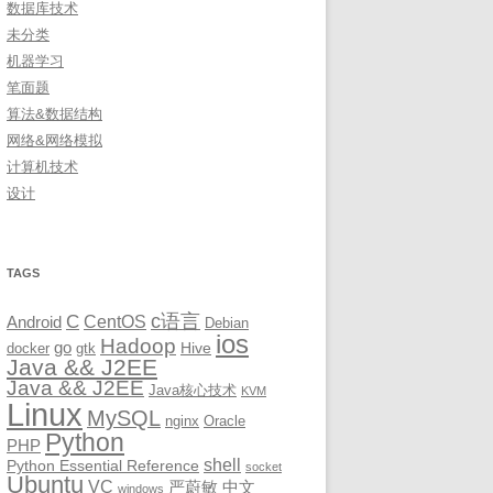
数据库技术
未分类
机器学习
笔面题
算法&数据结构
网络&网络模拟
计算机技术
设计
TAGS
c语言
C
CentOS
Android
Debian
ios
Hadoop
go
Hive
docker
gtk
Java && J2EE
Java && J2EE
Java核心技术
KVM
Linux
MySQL
nginx
Oracle
Python
PHP
shell
Python Essential Reference
socket
Ubuntu
VC
严蔚敏
中文
windows