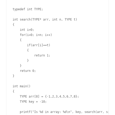
typedef int TYPE;

int search(TYPE* arr, int n, TYPE t)

{

    int i=0;

    for(i=0; i<n; i++)

    {   

        if(arr[i]==t)

        {   

            return 1;

        }   

    }   

    return 0;

}

int main()

{

    TYPE arr[8] = {-1,2,3,4,5,6,7,8};

    TYPE key = -10;

    printf("Is %d in array: %d\n", key, search(arr, sizeo