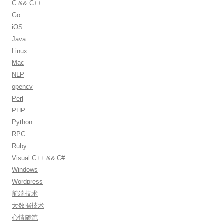
f
C && C++
o
Go
r
iOS
:
Java
Linux
Mac
NLP
opencv
Perl
PHP
Python
RPC
Ruby
Visual C++ && C#
Windows
Wordpress
前端技术
大数据技术
心情随笔