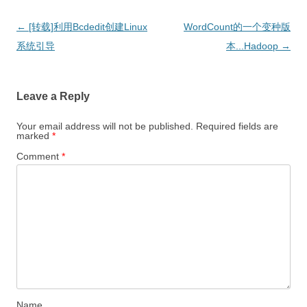
Post
←
[转载]利用Bcdedit创建Linux
WordCount的一个变种版
navigation
系统引导
本...Hadoop
→
Leave a Reply
Your email address will not be published.
Required fields are
marked
*
Comment
*
Name