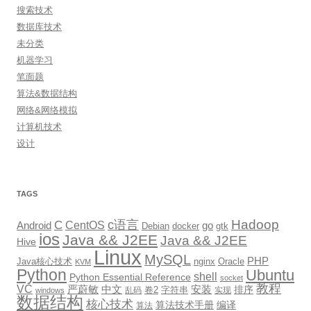
搜索技术
数据库技术
未分类
机器学习
笔面题
算法&数据结构
网络&网络模拟
计算机技术
设计
TAGS
Hadoop
c语言
C
CentOS
go
Android
Debian
docker
gtk
ios
Java && J2EE
Java && J2EE
Hive
Linux
MySQL
PHP
Java核心技术
nginx
Oracle
KVM
Python
Ubuntu
shell
Python Essential Reference
socket
教程
VC
严蔚敏
中文
安装
排序
卷2
字符串
乱码
实现
windows
数据结构
核心技术
算法技术手册
编译
算法