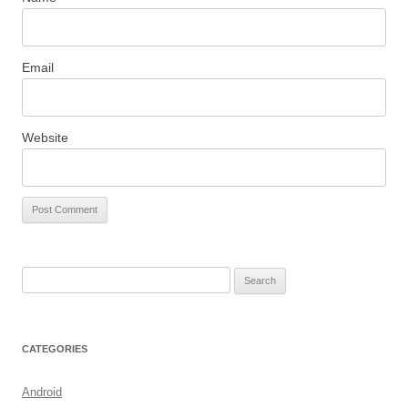
Email
Website
S
e
a
r
CATEGORIES
c
h
Android