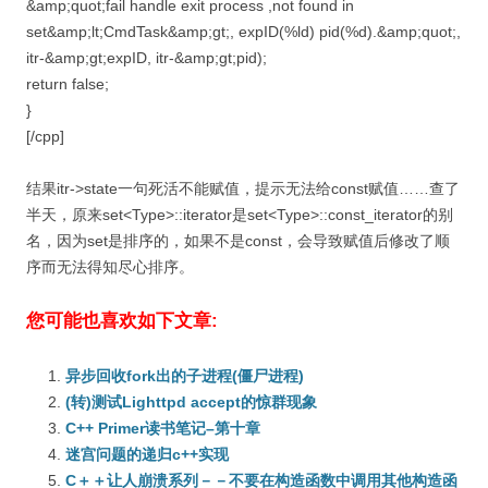
&amp;quot;fail handle exit process ,not found in
set&amp;lt;CmdTask&amp;gt;, expID(%ld) pid(%d).&amp;quot;,
itr-&amp;gt;expID, itr-&amp;gt;pid);
return false;
}
[/cpp]
结果itr->state一句死活不能赋值，提示无法给const赋值……查了
半天，原来set<Type>::iterator是set<Type>::const_iterator的别
名，因为set是排序的，如果不是const，会导致赋值后修改了顺
序而无法得知尽心排序。
您可能也喜欢如下文章:
异步回收fork出的子进程(僵尸进程)
(转)测试Lighttpd accept的惊群现象
C++ Primer读书笔记–第十章
迷宫问题的递归c++实现
C＋＋让人崩溃系列－－不要在构造函数中调用其他构造函