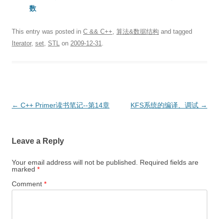
数
This entry was posted in
C && C++
,
算法&数据结构
and tagged
Iterator
,
set
,
STL
on
2009-12-31
.
Post
←
C++ Primer读书笔记--第14章
KFS系统的编译、调试
→
navigation
Leave a Reply
Your email address will not be published.
Required fields are
marked
*
Comment
*