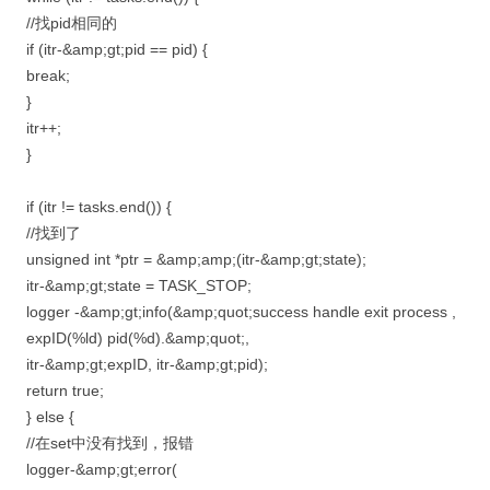
//找pid相同的
if (itr-&amp;gt;pid == pid) {
break;
}
itr++;
}
if (itr != tasks.end()) {
//找到了
unsigned int *ptr = &amp;amp;(itr-&amp;gt;state);
itr-&amp;gt;state = TASK_STOP;
logger -&amp;gt;info(&amp;quot;success handle exit process ,
expID(%ld) pid(%d).&amp;quot;,
itr-&amp;gt;expID, itr-&amp;gt;pid);
return true;
} else {
//在set中没有找到，报错
logger-&amp;gt;error(