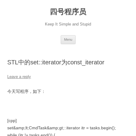
Skip
to
四号程序员
content
Keep It Simple and Stupid
Menu
STL中的set::iterator为const_iterator
Leave a reply
今天写程序，如下：
[cpp]
set&amp;lt;CmdTask&amp;gt;::iterator itr = tasks.begin();
while (itr != tasks.end()) {