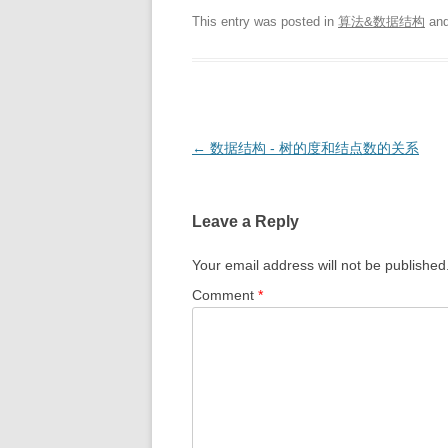
This entry was posted in
算法&数据结构
and
Post
←
数据结构 - 树的度和结点数的关系
navigation
Leave a Reply
Your email address will not be published
Comment
*