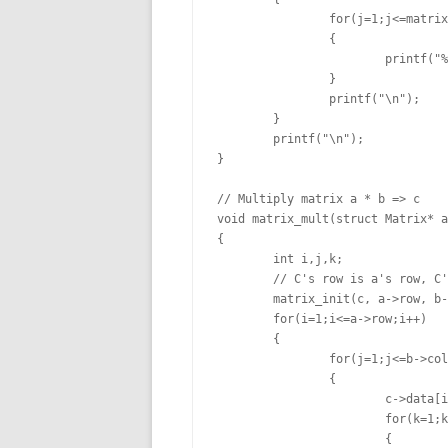
		for(j=1;j<=matrix->col;j++)

		{

			printf("%3d ", matrix->data[i][j]);

		}

		printf("\n");

	}

	printf("\n");

}

// Multiply matrix a * b => c

void matrix_mult(struct Matrix* a
{

	int i,j,k;

	// C's row is a's row, C's col is b's col

	matrix_init(c, a->row, b->col);

	for(i=1;i<=a->row;i++)

	{

		for(j=1;j<=b->col;j++)

		{

			c->data[i][j] = 0;

			for(k=1;k<=a->col;k++)

			{
