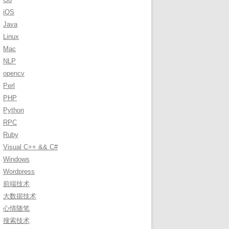
r
iOS
:
Java
Linux
Mac
NLP
opencv
Perl
PHP
Python
RPC
Ruby
Visual C++ && C#
Windows
Wordpress
前端技术
大数据技术
心情随笔
搜索技术