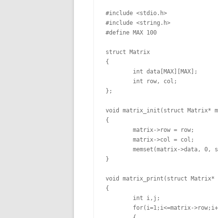
#include <stdio.h>

#include <string.h>

#define MAX 100

struct Matrix

{

	int data[MAX][MAX];

	int row, col;

};

void matrix_init(struct Matrix* m
{

	matrix->row = row;

	matrix->col = col;	

	memset(matrix->data, 0, sizeof(int)*MAX*MAX);

}

void matrix_print(struct Matrix* 
{

	int i,j;

	for(i=1;i<=matrix->row;i++)

	{
