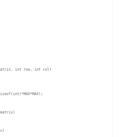
atrix, int row, int col)

matrix)
