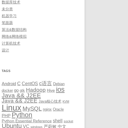
数据库技术
未分类
机器学习
笔面题
算法&数据结构
网络&网络模拟
计算机技术
设计
TAGS
c语言
C
CentOS
Android
Debian
ios
Hadoop
go
Hive
docker
gtk
Java && J2EE
Java && J2EE
Java核心技术
KVM
Linux
MySQL
nginx
Oracle
Python
PHP
shell
Python Essential Reference
socket
Ubuntu
VC
严蔚敏
中文
windows