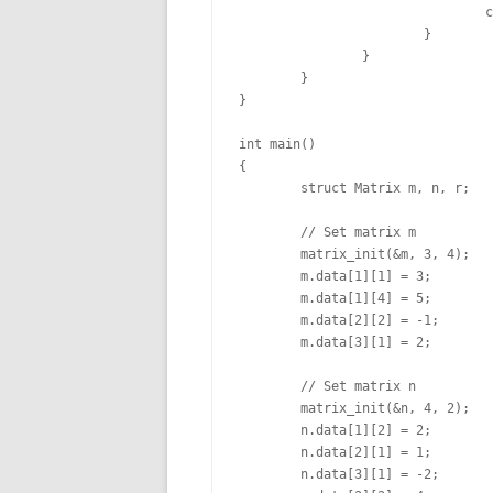
				c->data[i][j] += a->data[i][k] * b->data[k][j];

			}

		}

	}

}

int main()

{

	struct Matrix m, n, r;

	// Set matrix m

	matrix_init(&m, 3, 4);

	m.data[1][1] = 3;

	m.data[1][4] = 5;

	m.data[2][2] = -1;

	m.data[3][1] = 2;

	// Set matrix n

	matrix_init(&n, 4, 2);

	n.data[1][2] = 2;

	n.data[2][1] = 1;

	n.data[3][1] = -2;
