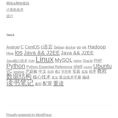
网络&网络模拟
计算机技术
设计
TAGS
Hadoop
c语言
C
CentOS
go
Android
Debian
docker
gtk
ios
Java && J2EE
Java && J2EE
Hive
Linux
MySQL
PHP
Java核心技术
nginx
Oracle
KVM
Python
Ubuntu
shell
Python Essential Reference
socket
教程
VC
严蔚敏
中文
安装
排序
卷2
字符串
乱码
实现
windows
数据结构
核心技术
算法技术手册
编译
算法
读书笔记
重读
配置
递归
Proudly powered by WordPress