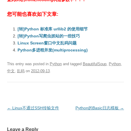
您可能也喜欢如下文章:
[转]Python 标准库 urllib2 的使用细节
[转]Python写爬虫抓站的一些技巧
Linux Screen窗口中文乱码问题
Python多进程并发(multiprocessing)
This entry was posted in
Python
and tagged
BeautifulSoup
,
Python
,
中文
,
乱码
on
2012-09-13
.
Post
←
Linux不通过SSH传输文件
Python的Basic日志模板
→
navigation
Leave a Reply