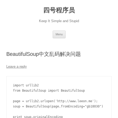
Skip
to
四号程序员
content
Keep It Simple and Stupid
Menu
BeautifulSoup中文乱码解决问题
Leave a reply
import urllib2

from BeautifulSoup import BeautifulSoup

page = urllib2.urlopen('http://www.leeon.me');

soup = BeautifulSoup(page,fromEncoding="gb18030")

print soup.originalEncoding
