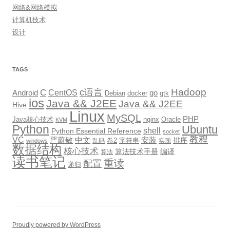
网络&网络模拟
计算机技术
设计
TAGS
Hadoop
c语言
C
CentOS
go
Android
Debian
docker
gtk
ios
Java && J2EE
Java && J2EE
Hive
Linux
MySQL
PHP
Java核心技术
nginx
Oracle
KVM
Python
Ubuntu
shell
Python Essential Reference
socket
教程
VC
严蔚敏
中文
安装
排序
卷2
字符串
乱码
实现
windows
数据结构
核心技术
算法技术手册
编译
算法
读书笔记
重读
配置
递归
Proudly powered by WordPress