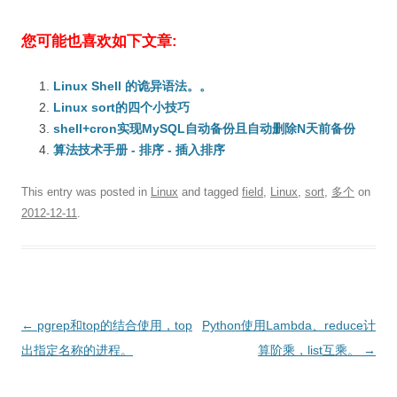
您可能也喜欢如下文章:
Linux Shell 的诡异语法。。
Linux sort的四个小技巧
shell+cron实现MySQL自动备份且自动删除N天前备份
算法技术手册 - 排序 - 插入排序
This entry was posted in
Linux
and tagged
field
,
Linux
,
sort
,
多个
on
2012-12-11
.
Post
←
pgrep和top的结合使用，top
Python使用Lambda、reduce计
navigation
出指定名称的进程。
算阶乘，list互乘。
→