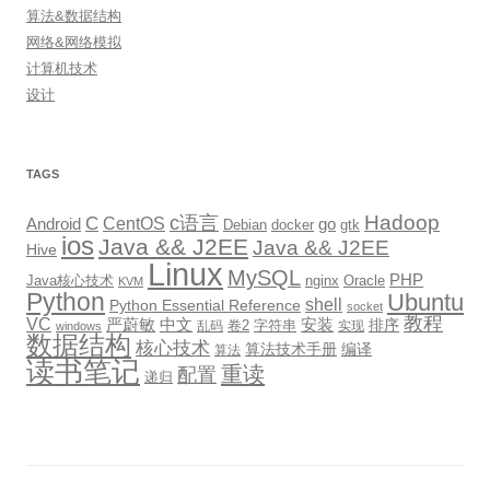
算法&数据结构
网络&网络模拟
计算机技术
设计
TAGS
Hadoop
c语言
C
CentOS
go
Android
Debian
docker
gtk
ios
Java && J2EE
Java && J2EE
Hive
Linux
MySQL
PHP
Java核心技术
nginx
Oracle
KVM
Python
Ubuntu
shell
Python Essential Reference
socket
教程
VC
严蔚敏
中文
安装
排序
卷2
字符串
乱码
实现
windows
数据结构
核心技术
算法技术手册
编译
算法
读书笔记
重读
配置
递归