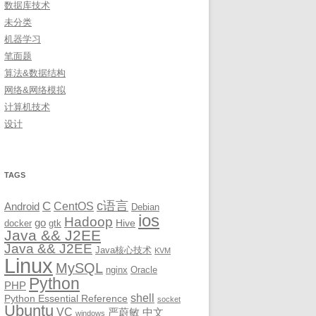
数据库技术
未分类
机器学习
笔面题
算法&数据结构
网络&网络模拟
计算机技术
设计
TAGS
c语言
C
CentOS
Android
Debian
ios
Hadoop
go
Hive
docker
gtk
Java && J2EE
Java && J2EE
Java核心技术
KVM
Linux
MySQL
nginx
Oracle
Python
PHP
shell
Python Essential Reference
socket
Ubuntu
VC
严蔚敏
中文
windows