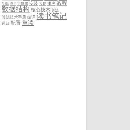
教程
安装
排序
卷2
字符串
乱码
实现
数据结构
核心技术
算法
读书笔记
算法技术手册
编译
重读
配置
递归