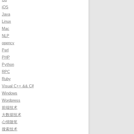
r
iOS
:
Java
Linux
Mac
NLP
opencv
Perl
PHP
Python
RPC
Ruby
Visual C++ && C#
Windows
Wordpress
前端技术
大数据技术
心情随笔
搜索技术