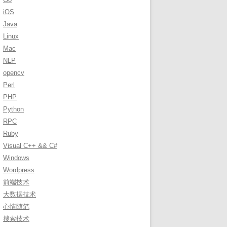
r
iOS
:
Java
Linux
Mac
NLP
opencv
Perl
PHP
Python
RPC
Ruby
Visual C++ && C#
Windows
Wordpress
前端技术
大数据技术
心情随笔
搜索技术