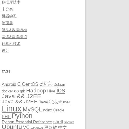
数据库技术
未分类
机器学习
笔面题
算法&数据结构
网络&网络模拟
计算机技术
设计
TAGS
c语言
C
CentOS
Android
Debian
ios
Hadoop
go
Hive
docker
gtk
Java && J2EE
Java && J2EE
Java核心技术
KVM
Linux
MySQL
nginx
Oracle
Python
PHP
shell
Python Essential Reference
socket
Ubuntu
VC
严蔚敏
中文
windows