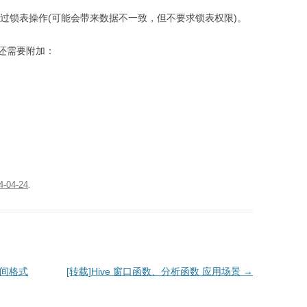
、跳过锁表操作(可能会带来数据不一致，但不要求锁表权限)。
还需要附加：
4-04-24
.
时间格式
[转载]Hive 窗口函数、分析函数 应用场景
→