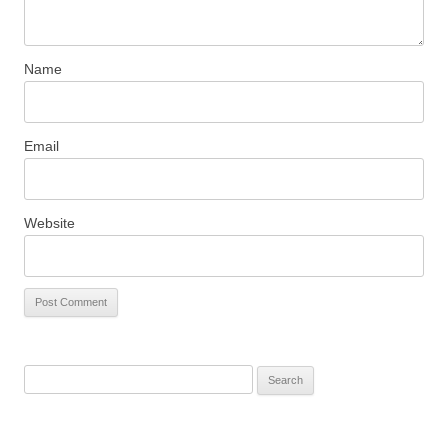
Name
Email
Website
S
e
a