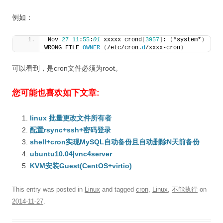
例如：
Nov 
27
11
:
55
:
01
 xxxxx crond
[
3957
]
: 
(
*system*
)
WRONG FILE 
OWNER
(
/etc/cron.
d
/xxxx-cron
)
可以看到，是cron文件必须为root。
您可能也喜欢如下文章:
linux 批量更改文件所有者
配置rsync+ssh+密码登录
shell+cron实现MySQL自动备份且自动删除N天前备份
ubuntu10.04|vnc4server
KVM安装Guest(CentOS+virtio)
This entry was posted in
Linux
and tagged
cron
,
Linux
,
不能执行
on
2014-11-27
.