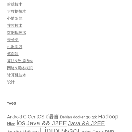
前端技术
大数据技术
心情随笔
搜索技术
数据库技术
未分类
机器学习
笔面题
算法&数据结构
网络&网络模拟
计算机技术
设计
TAGS
Hadoop
c语言
C
CentOS
go
Android
Debian
docker
gtk
ios
Java && J2EE
Java && J2EE
Hive
Linux
MySQL