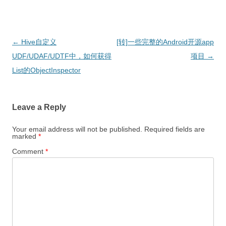
Post
←
Hive自定义
[转]一些完整的Android开源app
navigation
UDF/UDAF/UDTF中，如何获得
项目
→
List的ObjectInspector
Leave a Reply
Your email address will not be published.
Required fields are
marked
*
Comment
*