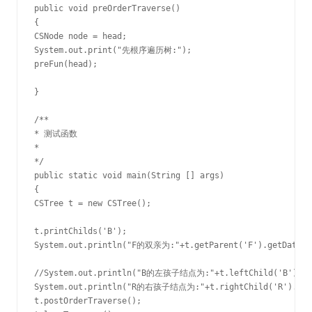
public void preOrderTraverse()

{

CSNode node = head;

System.out.print("先根序遍历树:");

preFun(head);

}

/**

* 测试函数

*

*/

public static void main(String [] args)

{

CSTree t = new CSTree();

t.printChilds('B');

System.out.println("F的双亲为:"+t.getParent('F').getData())
//System.out.println("B的左孩子结点为:"+t.leftChild('B').get
System.out.println("R的右孩子结点为:"+t.rightChild('R').getD
t.postOrderTraverse();
