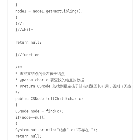
}

node1 = node1.getNextSibling();

}

}//if

}//while

return null;

}//function

/**

* 查找某结点的最左孩子结点

* @param char c 要查找的结点的数据

* @return CSNode 若找到最左孩子结点则返回其引用，否则（无孩子或
*/

public CSNode leftChild(char c)

{

CSNode node = find(c);

if(node==null)

{

System.out.println("结点"+c+"不存在.");

return null;
