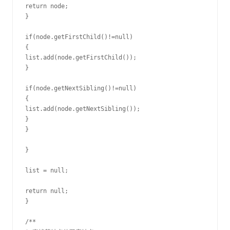
return node;

}

if(node.getFirstChild()!=null)

{

list.add(node.getFirstChild());

}

if(node.getNextSibling()!=null)

{

list.add(node.getNextSibling());

}

}

}

list = null;

return null;

}

/**
