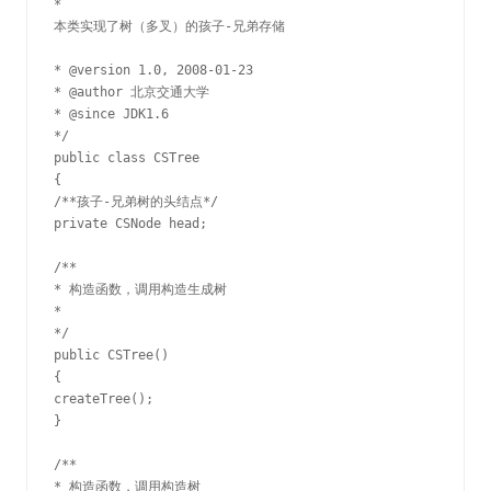
*

本类实现了树（多叉）的孩子-兄弟存储

* @version 1.0, 2008-01-23

* @author 北京交通大学

* @since JDK1.6

*/

public class CSTree

{

/**孩子-兄弟树的头结点*/

private CSNode head;

/**

* 构造函数，调用构造生成树

*

*/

public CSTree()

{

createTree();

}

/**

* 构造函数，调用构造树
