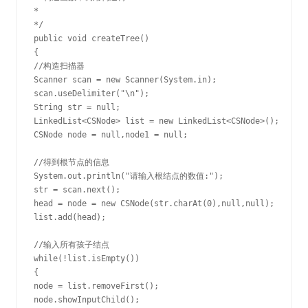
*

*/

public void createTree()

{

//构造扫描器

Scanner scan = new Scanner(System.in);

scan.useDelimiter("\n");

String str = null;

LinkedList<CSNode> list = new LinkedList<CSNode>();

CSNode node = null,node1 = null;

//得到根节点的信息

System.out.println("请输入根结点的数值:");

str = scan.next();

head = node = new CSNode(str.charAt(0),null,null);

list.add(head);

//输入所有孩子结点

while(!list.isEmpty())

{

node = list.removeFirst();

node.showInputChild();
