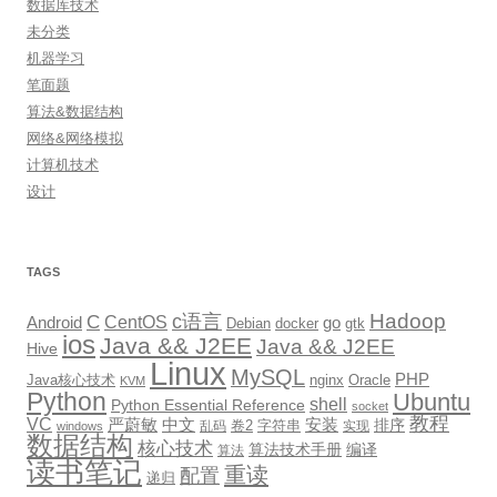
数据库技术
未分类
机器学习
笔面题
算法&数据结构
网络&网络模拟
计算机技术
设计
TAGS
Hadoop
c语言
C
CentOS
go
Android
Debian
docker
gtk
ios
Java && J2EE
Java && J2EE
Hive
Linux
MySQL
PHP
Java核心技术
nginx
Oracle
KVM
Python
Ubuntu
shell
Python Essential Reference
socket
教程
VC
严蔚敏
中文
安装
排序
卷2
字符串
乱码
实现
windows
数据结构
核心技术
算法技术手册
编译
算法
读书笔记
重读
配置
递归