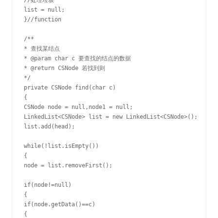
//处理垃圾

list = null;

}//function

/**

* 查找某结点

* @param char c 要查找的结点的数据

* @return CSNode 若找到则

*/

private CSNode find(char c)

{

CSNode node = null,node1 = null;

LinkedList<CSNode> list = new LinkedList<CSNode>();

list.add(head);

while(!list.isEmpty())

{

node = list.removeFirst();

if(node!=null)

{

if(node.getData()==c)

{
