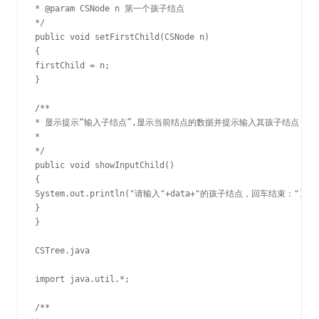
* @param CSNode n 第一个孩子结点

*/

public void setFirstChild(CSNode n)

{

firstChild = n;

}

/**

* 显示提示“输入子结点”,显示当前结点的数据并提示输入其孩子结点

*

*/

public void showInputChild()

{

System.out.println("请输入"+data+"的孩子结点，回车结束：");

}

}

CSTree.java

import java.util.*;

/**
