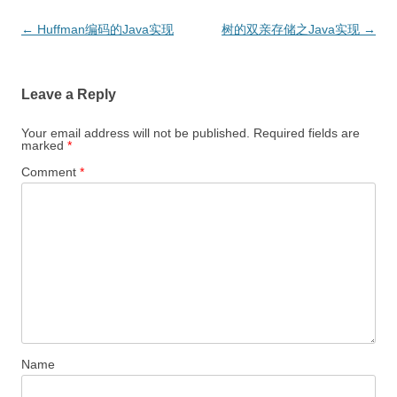
Post
←
Huffman编码的Java实现
树的双亲存储之Java实现
→
navigation
Leave a Reply
Your email address will not be published.
Required fields are
marked
*
Comment
*
Name