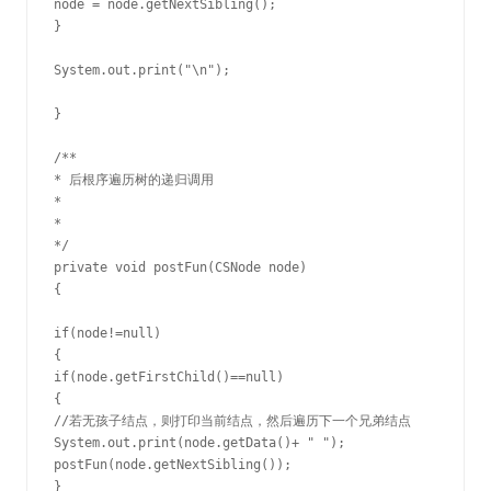
node = node.getNextSibling();

}

System.out.print("\n");

}

/**

* 后根序遍历树的递归调用

*

*

*/

private void postFun(CSNode node)

{

if(node!=null)

{

if(node.getFirstChild()==null)

{

//若无孩子结点，则打印当前结点，然后遍历下一个兄弟结点

System.out.print(node.getData()+ " ");

postFun(node.getNextSibling());

}
