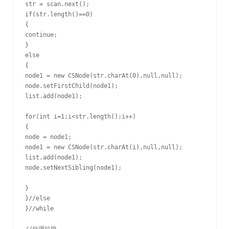
str = scan.next();

if(str.length()==0)

{

continue;

}

else

{

node1 = new CSNode(str.charAt(0),null,null);

node.setFirstChild(node1);

list.add(node1);

for(int i=1;i<str.length();i++)

{

node = node1;

node1 = new CSNode(str.charAt(i),null,null);

list.add(node1);

node.setNextSibling(node1);

}

}//else

}//while
