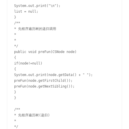
System.out.print("\n");

list = null;

}

/**

* 先根序遍历树的递归调用

*

*

*/

public void preFun(CSNode node)

{

if(node!=null)

{

System.out.print(node.getData() + " ");

preFun(node.getFirstChild());

preFun(node.getNextSibling());

}

}

/**

* 先根序遍历树(递归)

*

*/
