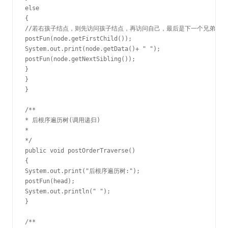
else

{

//若右孩子结点，则先访问孩子结点，再访问自己，最后是下一个兄弟节点

postFun(node.getFirstChild());

System.out.print(node.getData()+ " ");

postFun(node.getNextSibling());

}

}

}

/**

* 后根序遍历树(调用递归)

*

*/

public void postOrderTraverse()

{

System.out.print("后根序遍历树:");

postFun(head);

System.out.println(" ");

}

/**
