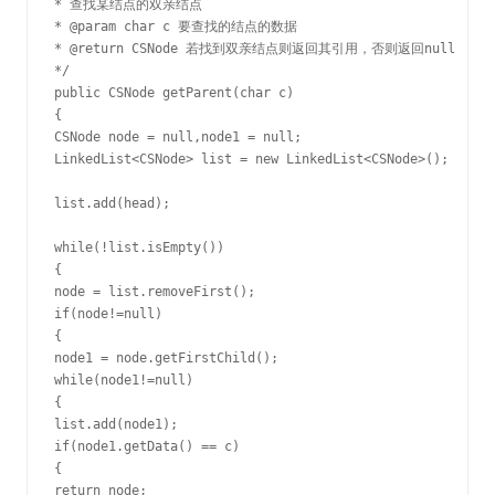
* 查找某结点的双亲结点

* @param char c 要查找的结点的数据

* @return CSNode 若找到双亲结点则返回其引用，否则返回null

*/

public CSNode getParent(char c)

{

CSNode node = null,node1 = null;

LinkedList<CSNode> list = new LinkedList<CSNode>();

list.add(head);

while(!list.isEmpty())

{

node = list.removeFirst();

if(node!=null)

{

node1 = node.getFirstChild();

while(node1!=null)

{

list.add(node1);

if(node1.getData() == c)

{

return node;
