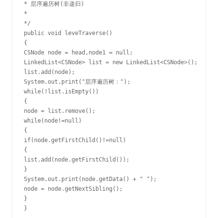
* 层序遍历树(非递归)

*

*/

public void leveTraverse()

{

CSNode node = head,node1 = null;

LinkedList<CSNode> list = new LinkedList<CSNode>();

list.add(node);

System.out.print("层序遍历树：");

while(!list.isEmpty())

{

node = list.remove();

while(node!=null)

{

if(node.getFirstChild()!=null)

{

list.add(node.getFirstChild());

}

System.out.print(node.getData() + " ");

node = node.getNextSibling();

}

}
