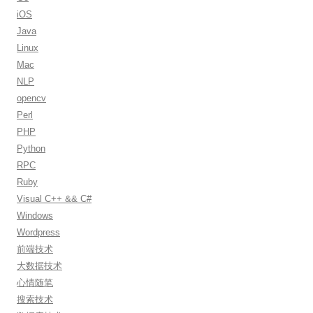
r
iOS
:
Java
Linux
Mac
NLP
opencv
Perl
PHP
Python
RPC
Ruby
Visual C++ && C#
Windows
Wordpress
前端技术
大数据技术
心情随笔
搜索技术