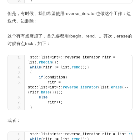
}
但是，有时候，我们希望使用reverse_iterator也做这个工作：边
迭代、边删除：
这个有有点麻烦了，首先要都用rbegin、rend。。其次，erase的
时候有点trick，如下：
std::list
<
int
>
::reverse_iterator ritr = 
list.
rbegin
()
;
while
(
ritr != list.
rend
()
;
)
{
if
(
condition
)
        ritr = 
std::list
<
int
>
::
reverse_iterator
(
list.
erase
(
--
(
ritr.
base
())))
;
else
        ritr++;
}
或者：
std::list
<
int
>
::reverse_iterator ritr = list.
rbegi
while
(
ritr != list.
rend
()
;
)