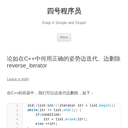
Skip
to
四号程序员
content
Keep It Simple and Stupid
Menu
论如在C++中何用正确的姿势边迭代、边删除
reverse_iterator
Leave a reply
在C++的容器中，我们可以边迭代边删除，如下：
std::list
<
int
>
::iterator itr = list.
begin
()
; 
while
(
itr != list.
end
()
;
)
{
if
(
condition
)
        itr = list.
erase
(
itr
)
; 
else
 ++itr; 