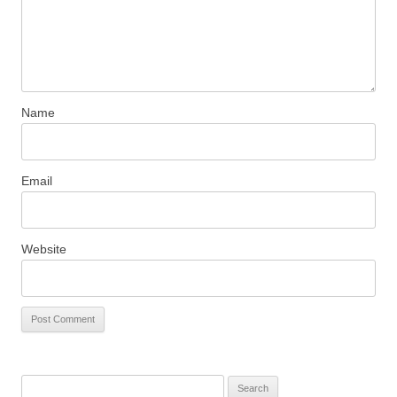
Name
Email
Website
S