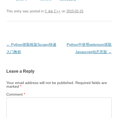
This entry was posted in
C && C++
on
2015-02-15
.
Post
←
Python抓取框架Scrapy快速
Python中使用selenium抓取
navigation
入门教程
Javascript动态页面
→
Leave a Reply
Your email address will not be published.
Required fields are
marked
*
Comment
*