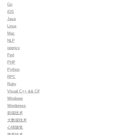
o
Go
r
iOS
:
Java
Linux
Mac
NLP
opencv
Perl
PHP
Python
RPC
Ruby
Visual C++ && C#
Windows
Wordpress
前端技术
大数据技术
心情随笔
搜索技术