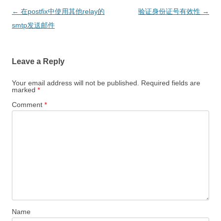
Post
←
在postfix中使用其他relay的
验证身份证号有效性
→
navigation
smtp发送邮件
Leave a Reply
Your email address will not be published.
Required fields are
marked
*
Comment
*
Name