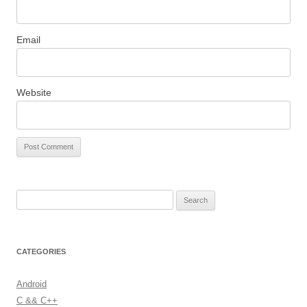
Email
Website
S
e
a
r
CATEGORIES
c
h
Android
f
C && C++