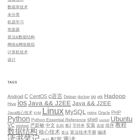
数据库技术
未分类
机器学习
笔面题
算法&数据结构
网络&网络模拟
计算机技术
设计
TAGS
Hadoop
c语言
C
CentOS
go
Android
Debian
docker
gtk
ios
Java && J2EE
Java && J2EE
Hive
Linux
MySQL
PHP
Java核心技术
nginx
Oracle
KVM
Python
Ubuntu
shell
Python Essential Reference
socket
教程
VC
严蔚敏
中文
安装
排序
卷2
字符串
乱码
实现
windows
数据结构
核心技术
算法技术手册
编译
算法
读书笔记
重读
配置