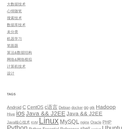
大数据技术
心情随笔
搜索技术
数据库技术
未分类
机器学习
笔面题
算法&数据结构
网络&网络模拟
计算机技术
设计
TAGS
Hadoop
c语言
C
CentOS
go
Android
Debian
docker
gtk
ios
Java && J2EE
Java && J2EE
Hive
Linux
MySQL
PHP
Java核心技术
nginx
Oracle
KVM
Python
Ubuntu
shell
Python Essential Reference