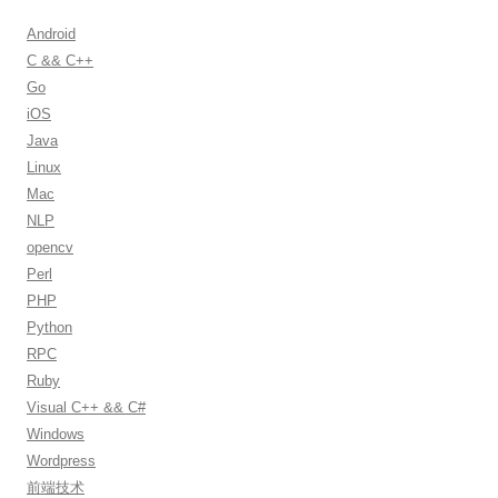
c
h
Android
f
C && C++
o
Go
r
iOS
:
Java
Linux
Mac
NLP
opencv
Perl
PHP
Python
RPC
Ruby
Visual C++ && C#
Windows
Wordpress
前端技术