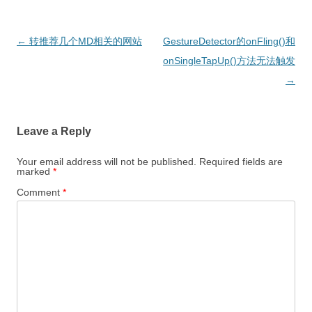
Post
←
转推荐几个MD相关的网站
GestureDetector的onFling()和
navigation
onSingleTapUp()方法无法触发
→
Leave a Reply
Your email address will not be published.
Required fields are
marked
*
Comment
*