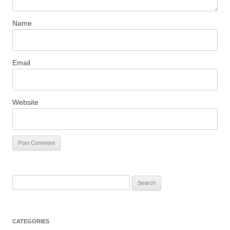
Name
Email
Website
S
e
a
r
CATEGORIES