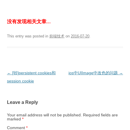
没有发现相关文章...
This entry was posted in
前端技术
on
2016-07-20
.
Post
←
[转]persistent cookies和
ios中UIImage中改色的问题
→
navigation
session cookie
Leave a Reply
Your email address will not be published.
Required fields are
marked
*
Comment
*