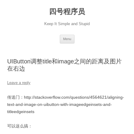
Skip
to
四号程序员
content
Keep It Simple and Stupid
Menu
UIButton调整title和image之间的距离及图片
在右边
Leave a reply
传送门：http://stackoverflow.com/questions/4564621/aligning-
text-and-image-on-uibutton-with-imageedgeinsets-and-
titleedgeinsets
可以这么搞：