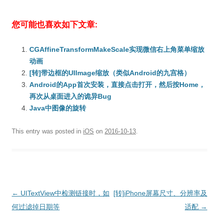
您可能也喜欢如下文章:
CGAffineTransformMakeScale实现微信右上角菜单缩放
动画
[转]带边框的UIImage缩放（类似Android的九宫格）
Android的App首次安装，直接点击打开，然后按Home，
再次从桌面进入的诡异Bug
Java中图像的旋转
This entry was posted in
iOS
on
2016-10-13
.
Post
←
UITextView中检测链接时，如
[转]iPhone屏幕尺寸、分辨率及
navigation
何过滤掉日期等
适配
→