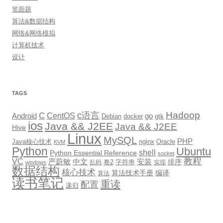
笔面题
算法&数据结构
网络&网络模拟
计算机技术
设计
TAGS
Hadoop
c语言
C
CentOS
go
Android
Debian
docker
gtk
ios
Java && J2EE
Java && J2EE
Hive
Linux
MySQL
PHP
Java核心技术
nginx
Oracle
KVM
Python
Ubuntu
shell
Python Essential Reference
socket
教程
VC
严蔚敏
中文
安装
排序
卷2
字符串
乱码
实现
windows
数据结构
核心技术
算法技术手册
编译
算法
读书笔记
重读
配置
递归