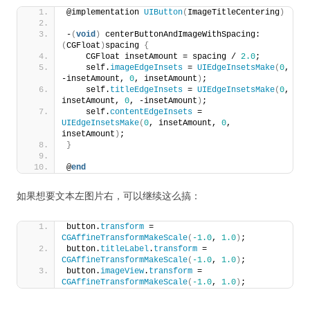
@implementation 
UIButton
(
ImageTitleCentering
)
-
(
void
)
 centerButtonAndImageWithSpacing:
(
CGFloat
)
spacing 
{
    CGFloat insetAmount = spacing / 
2.0
;
    self.
imageEdgeInsets
 = 
UIEdgeInsetsMake
(
0
, 
-insetAmount, 
0
, insetAmount
)
;
    self.
titleEdgeInsets
 = 
UIEdgeInsetsMake
(
0
, 
insetAmount, 
0
, -insetAmount
)
;
    self.
contentEdgeInsets
 = 
UIEdgeInsetsMake
(
0
, insetAmount, 
0
, 
insetAmount
)
;
}
@
end
如果想要文本左图片右，可以继续这么搞：
button.
transform
 = 
CGAffineTransformMakeScale
(
-1.0
, 
1.0
)
;
button.
titleLabel
.
transform
 = 
CGAffineTransformMakeScale
(
-1.0
, 
1.0
)
;
button.
imageView
.
transform
 = 
CGAffineTransformMakeScale
(
-1.0
, 
1.0
)
;