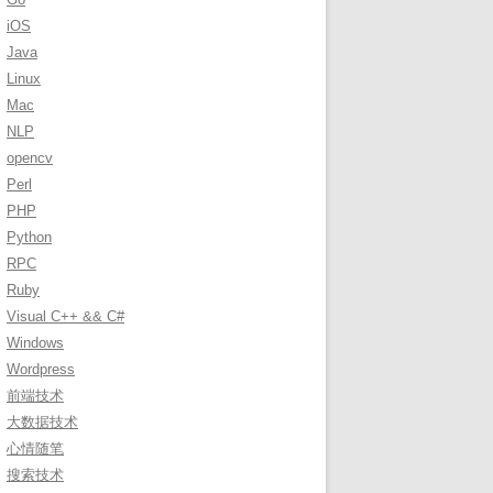
r
iOS
:
Java
Linux
Mac
NLP
opencv
Perl
PHP
Python
RPC
Ruby
Visual C++ && C#
Windows
Wordpress
前端技术
大数据技术
心情随笔
搜索技术