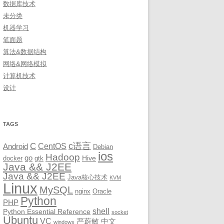
数据库技术
未分类
机器学习
笔面题
算法&数据结构
网络&网络模拟
计算机技术
设计
TAGS
c语言
C
CentOS
Android
Debian
ios
Hadoop
go
Hive
docker
gtk
Java && J2EE
Java && J2EE
Java核心技术
KVM
Linux
MySQL
nginx
Oracle
Python
PHP
shell
Python Essential Reference
socket
Ubuntu
VC
严蔚敏
中文
windows