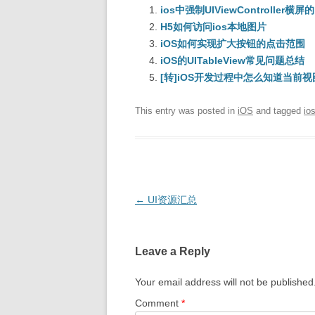
ios中强制UIViewController横屏
H5如何访问ios本地图片
iOS如何实现扩大按钮的点击范围
iOS的UITableView常见问题总结
[转]iOS开发过程中怎么知道当前
This entry was posted in
iOS
and tagged
io
Post
←
UI资源汇总
navigation
Leave a Reply
Your email address will not be published
Comment
*