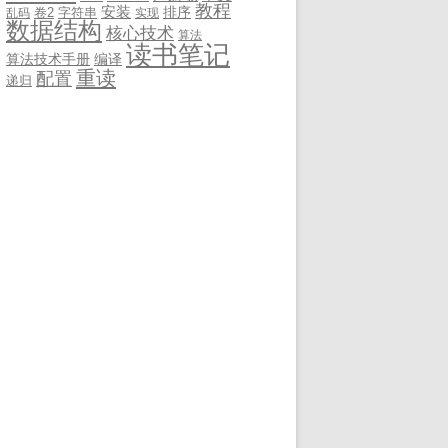
教程
安装
排序
卷2
字符串
乱码
实现
数据结构
核心技术
算法
读书笔记
算法技术手册
编译
重读
配置
递归