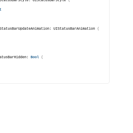
StatusBarStyle: UIStatusBarStyle 
{
t
StatusBarUpdateAnimation: UIStatusBarAnimation 
{
atusBarHidden: 
Bool
{