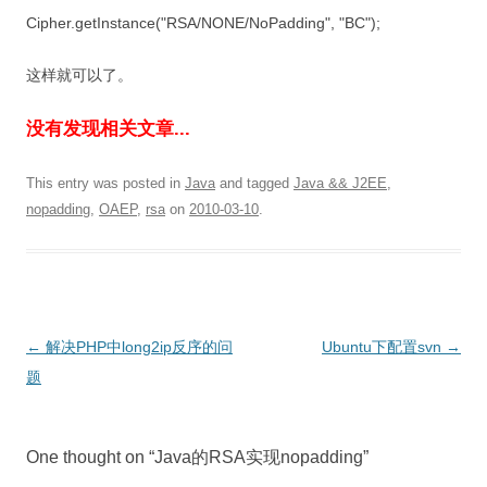
Cipher.getInstance("RSA/NONE/NoPadding", "BC");
这样就可以了。
没有发现相关文章...
This entry was posted in
Java
and tagged
Java && J2EE
,
nopadding
,
OAEP
,
rsa
on
2010-03-10
.
Post
←
解决PHP中long2ip反序的问
Ubuntu下配置svn
→
navigation
题
One thought on “
Java的RSA实现nopadding
”