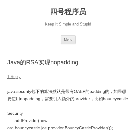
Skip
to
四号程序员
content
Keep It Simple and Stupid
Menu
Java的RSA实现nopadding
1 Reply
java.security包下的算法默认是带有OAEP的padding的，如果想
要使用nopadding，需要引入额外的provider，比如bouncycastle
Security
.addProvider(new
org.bouncycastle.jce.provider.BouncyCastleProvider());