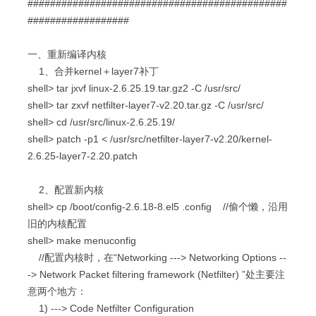
##############################################
##################
一、重新编译内核
1、合并kernel＋layer7补丁
shell> tar jxvf linux-2.6.25.19.tar.gz2 -C /usr/src/
shell> tar zxvf netfilter-layer7-v2.20.tar.gz -C /usr/src/
shell> cd /usr/src/linux-2.6.25.19/
shell> patch -p1 < /usr/src/netfilter-layer7-v2.20/kernel-
2.6.25-layer7-2.20.patch
2、配置新内核
shell> cp /boot/config-2.6.18-8.el5 .config //偷个懒，沿用
旧的内核配置
shell> make menuconfig
//配置内核时，在“Networking ---> Networking Options --
-> Network Packet filtering framework (Netfilter) ”处主要注
意两个地方：
1) ---> Code Netfilter Configuration