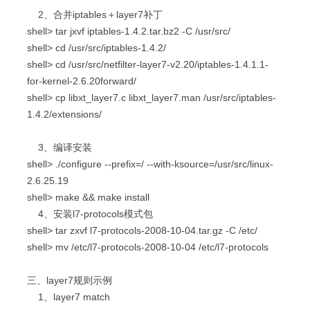
2、合并iptables＋layer7补丁
shell> tar jxvf iptables-1.4.2.tar.bz2 -C /usr/src/
shell> cd /usr/src/iptables-1.4.2/
shell> cd /usr/src/netfilter-layer7-v2.20/iptables-1.4.1.1-
for-kernel-2.6.20forward/
shell> cp libxt_layer7.c libxt_layer7.man /usr/src/iptables-
1.4.2/extensions/
3、编译安装
shell> ./configure --prefix=/ --with-ksource=/usr/src/linux-
2.6.25.19
shell> make && make install
4、安装l7-protocols模式包
shell> tar zxvf l7-protocols-2008-10-04.tar.gz -C /etc/
shell> mv /etc/l7-protocols-2008-10-04 /etc/l7-protocols
三、layer7规则示例
1、layer7 match