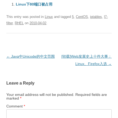
Linux下80端口被占用
This entry was posted in
Linux
and tagged
5
,
CentOS
,
iptables
,
l7-
filter
,
RHEL
on
2010-04-02
.
Post
←
Java中Unicode的中文范围
[转载]Web发展史上十件大事：
navigation
Linux、Firefox入选
→
Leave a Reply
Your email address will not be published.
Required fields are
marked
*
Comment
*