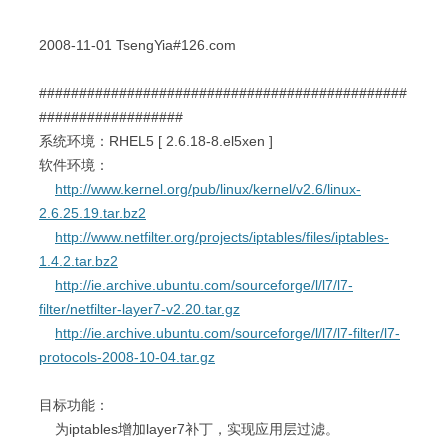
2008-11-01 TsengYia#126.com
##############################################
##################
系统环境：RHEL5 [ 2.6.18-8.el5xen ]
软件环境：
http://www.kernel.org/pub/linux/kernel/v2.6/linux-
2.6.25.19.tar.bz2
http://www.netfilter.org/projects/iptables/files/iptables-
1.4.2.tar.bz2
http://ie.archive.ubuntu.com/sourceforge/l/l7/l7-
filter/netfilter-layer7-v2.20.tar.gz
http://ie.archive.ubuntu.com/sourceforge/l/l7/l7-filter/l7-
protocols-2008-10-04.tar.gz
目标功能：
为iptables增加layer7补丁，实现应用层过滤。