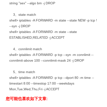
string "sex" --algo bm -j DROP
3、state match
shell> iptables -A FORWARD -m state --state NEW -p tcp !
--syn -j DROP
shell> iptables -A FORWARD -m state --state
ESTABLISHED,RELATED -j ACCEPT
4、connlimit match
shell> iptables -A FORWARD -p tcp --syn -m connlimit --
connlimit-above 100 --connlimit-mask 24 -j DROP
5、time match
shell> iptables -A FORWARD -p tcp --dport 80 -m time --
timestart 8:00 --timestop 17:00 --weekdays
Mon,Tue,Wed,Thu,Fri -j ACCEPT
您可能也喜欢如下文章: