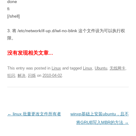
done
fi
[/shell]
3. 将 /etc/network/if-up.d/iwl-no-blink 这个文件设为可以执行权
限。
没有发现相关文章...
This entry was posted in
Linux
and tagged
Linux
,
Ubuntu
,
无线网卡
,
狂闪
,
解决
,
闪烁
on
2010-04-02
.
Post
←
linux 批量更改文件所有者
winxp基础上安装ubuntu，且不
navigation
将GRUB写入MBR的方法
→