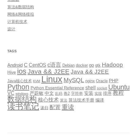
算法&数据结构
网络&网络模拟
计算机技术
设计
TAGS
Hadoop
c语言
C
CentOS
go
Android
Debian
docker
gtk
ios
Java && J2EE
Java && J2EE
Hive
Linux
MySQL
PHP
Java核心技术
nginx
Oracle
KVM
Python
Ubuntu
shell
Python Essential Reference
socket
教程
VC
严蔚敏
中文
安装
排序
卷2
字符串
乱码
实现
windows
数据结构
核心技术
算法技术手册
编译
算法
读书笔记
重读
配置
递归