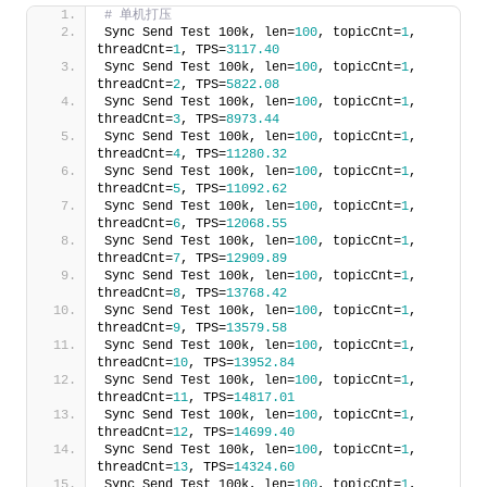
# 单机打压
Sync Send Test 100k, len=
100
, topicCnt=
1
, 
threadCnt=
1
, TPS=
3117.40
Sync Send Test 100k, len=
100
, topicCnt=
1
, 
threadCnt=
2
, TPS=
5822.08
Sync Send Test 100k, len=
100
, topicCnt=
1
, 
threadCnt=
3
, TPS=
8973.44
Sync Send Test 100k, len=
100
, topicCnt=
1
, 
threadCnt=
4
, TPS=
11280.32
Sync Send Test 100k, len=
100
, topicCnt=
1
, 
threadCnt=
5
, TPS=
11092.62
Sync Send Test 100k, len=
100
, topicCnt=
1
, 
threadCnt=
6
, TPS=
12068.55
Sync Send Test 100k, len=
100
, topicCnt=
1
, 
threadCnt=
7
, TPS=
12909.89
Sync Send Test 100k, len=
100
, topicCnt=
1
, 
threadCnt=
8
, TPS=
13768.42
Sync Send Test 100k, len=
100
, topicCnt=
1
, 
threadCnt=
9
, TPS=
13579.58
Sync Send Test 100k, len=
100
, topicCnt=
1
, 
threadCnt=
10
, TPS=
13952.84
Sync Send Test 100k, len=
100
, topicCnt=
1
, 
threadCnt=
11
, TPS=
14817.01
Sync Send Test 100k, len=
100
, topicCnt=
1
, 
threadCnt=
12
, TPS=
14699.40
Sync Send Test 100k, len=
100
, topicCnt=
1
, 
threadCnt=
13
, TPS=
14324.60
Sync Send Test 100k, len=
100
, topicCnt=
1
, 