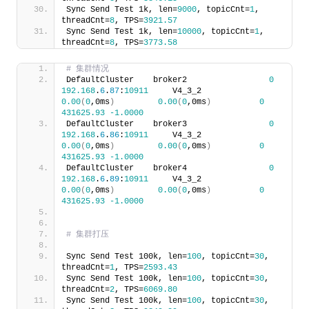
Sync Send Test 1k, len=
9000
, topicCnt=
1
, 
threadCnt=
8
, TPS=
3921.57
Sync Send Test 1k, len=
10000
, topicCnt=
1
, 
threadCnt=
8
, TPS=
3773.58
# 集群情况
DefaultCluster    broker2                 
0
192.168
.
6
.
87
:
10911
     V4_3_2                   
0.00
(
0
,0ms
)
0.00
(
0
,0ms
)
0
431625.93
-1.0000
DefaultCluster    broker3                 
0
192.168
.
6
.
86
:
10911
     V4_3_2                   
0.00
(
0
,0ms
)
0.00
(
0
,0ms
)
0
431625.93
-1.0000
DefaultCluster    broker4                 
0
192.168
.
6
.
89
:
10911
     V4_3_2                   
0.00
(
0
,0ms
)
0.00
(
0
,0ms
)
0
431625.93
-1.0000
# 集群打压
Sync Send Test 100k, len=
100
, topicCnt=
30
, 
threadCnt=
1
, TPS=
2593.43
Sync Send Test 100k, len=
100
, topicCnt=
30
, 
threadCnt=
2
, TPS=
6069.80
Sync Send Test 100k, len=
100
, topicCnt=
30
, 