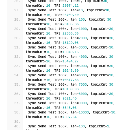
Sync Send Test 100k, len=
1
, topicCnt=
30
, 
threadCnt=
16
, TPS=
28074.12
Sync Send Test 100k, len=
10
, topicCnt=
30
, 
threadCnt=
16
, TPS=
26709.40
Sync Send Test 100k, len=
100
, topicCnt=
30
, 
threadCnt=
16
, TPS=
23105.36
Sync Send Test 100k, len=
1000
, topicCnt=
30
, 
threadCnt=
16
, TPS=
22366.36
Sync Send Test 100k, len=
2000
, topicCnt=
30
, 
threadCnt=
16
, TPS=
18129.08
Sync Send Test 100k, len=
3000
, topicCnt=
30
, 
threadCnt=
16
, TPS=
16949.15
Sync Send Test 100k, len=
4000
, topicCnt=
30
, 
threadCnt=
16
, TPS=
15494.27
Sync Send Test 100k, len=
5000
, topicCnt=
30
, 
threadCnt=
16
, TPS=
10243.80
Sync Send Test 100k, len=
6000
, topicCnt=
30
, 
threadCnt=
16
, TPS=
10817.83
Sync Send Test 100k, len=
7000
, topicCnt=
30
, 
threadCnt=
16
, TPS=
10139.93
Sync Send Test 100k, len=
8000
, topicCnt=
30
, 
threadCnt=
16
, TPS=
9321.40
Sync Send Test 100k, len=
9000
, topicCnt=
30
, 
threadCnt=
16
, TPS=
8646.03
Sync Send Test 100k, len=
10000
, topicCnt=
30
, 
threadCnt=
16
, TPS=
7697.64
Sync Send Test 100k, len=
100
, topicCnt=
1
, 