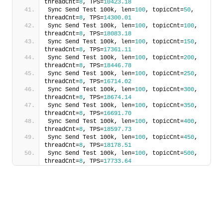
threadCnt=
8
, TPS=
10423.18
Sync Send Test 100k, len=
100
, topicCnt=
50
, 
threadCnt=
8
, TPS=
14300.01
Sync Send Test 100k, len=
100
, topicCnt=
100
, 
threadCnt=
8
, TPS=
18083.18
Sync Send Test 100k, len=
100
, topicCnt=
150
, 
threadCnt=
8
, TPS=
17361.11
Sync Send Test 100k, len=
100
, topicCnt=
200
, 
threadCnt=
8
, TPS=
18446.78
Sync Send Test 100k, len=
100
, topicCnt=
250
, 
threadCnt=
8
, TPS=
16714.02
Sync Send Test 100k, len=
100
, topicCnt=
300
, 
threadCnt=
8
, TPS=
18674.14
Sync Send Test 100k, len=
100
, topicCnt=
350
, 
threadCnt=
8
, TPS=
16691.70
Sync Send Test 100k, len=
100
, topicCnt=
400
, 
threadCnt=
8
, TPS=
18597.73
Sync Send Test 100k, len=
100
, topicCnt=
450
, 
threadCnt=
8
, TPS=
18178.51
Sync Send Test 100k, len=
100
, topicCnt=
500
, 
threadCnt=
8
, TPS=
17733.64