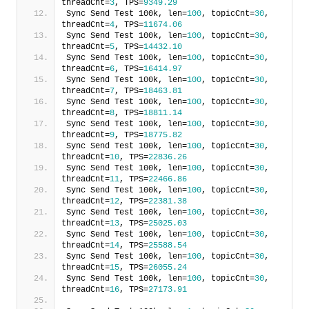
threadCnt=
3
, TPS=
9349.29
Sync Send Test 100k, len=
100
, topicCnt=
30
, 
threadCnt=
4
, TPS=
11674.06
Sync Send Test 100k, len=
100
, topicCnt=
30
, 
threadCnt=
5
, TPS=
14432.10
Sync Send Test 100k, len=
100
, topicCnt=
30
, 
threadCnt=
6
, TPS=
16414.97
Sync Send Test 100k, len=
100
, topicCnt=
30
, 
threadCnt=
7
, TPS=
18463.81
Sync Send Test 100k, len=
100
, topicCnt=
30
, 
threadCnt=
8
, TPS=
18811.14
Sync Send Test 100k, len=
100
, topicCnt=
30
, 
threadCnt=
9
, TPS=
18775.82
Sync Send Test 100k, len=
100
, topicCnt=
30
, 
threadCnt=
10
, TPS=
22836.26
Sync Send Test 100k, len=
100
, topicCnt=
30
, 
threadCnt=
11
, TPS=
22466.86
Sync Send Test 100k, len=
100
, topicCnt=
30
, 
threadCnt=
12
, TPS=
22381.38
Sync Send Test 100k, len=
100
, topicCnt=
30
, 
threadCnt=
13
, TPS=
25025.03
Sync Send Test 100k, len=
100
, topicCnt=
30
, 
threadCnt=
14
, TPS=
25588.54
Sync Send Test 100k, len=
100
, topicCnt=
30
, 
threadCnt=
15
, TPS=
26055.24
Sync Send Test 100k, len=
100
, topicCnt=
30
, 
threadCnt=
16
, TPS=
27173.91