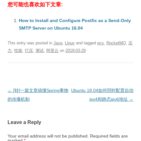
您可能也喜欢如下文章:
How to Install and Configure Postfix as a Send-Only
SMTP Server on Ubuntu 16.04
This entry was posted in
Java
,
Linux
and tagged
ecs
,
RocketMQ
,
压
力
,
性能
,
打压
,
测试
,
阿里云
on
2019-03-29
.
Post
←
[转]一篇文章搞懂Spring事物
Ubuntu 18.04如何同时配置自动
navigation
的传播机制
ipv4和静态ipv6地址
→
Leave a Reply
Your email address will not be published.
Required fields are
marked
*