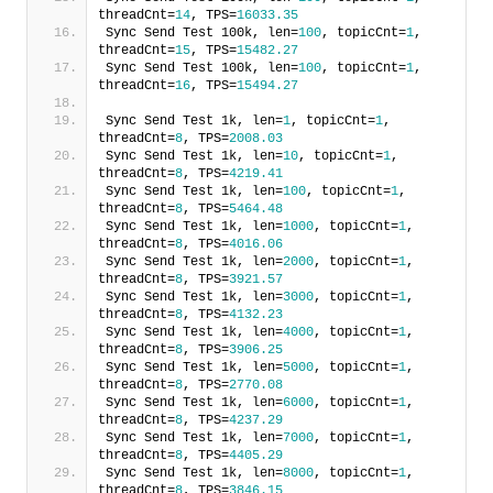
threadCnt=
14
, TPS=
16033.35
Sync Send Test 100k, len=
100
, topicCnt=
1
, 
threadCnt=
15
, TPS=
15482.27
Sync Send Test 100k, len=
100
, topicCnt=
1
, 
threadCnt=
16
, TPS=
15494.27
Sync Send Test 1k, len=
1
, topicCnt=
1
, 
threadCnt=
8
, TPS=
2008.03
Sync Send Test 1k, len=
10
, topicCnt=
1
, 
threadCnt=
8
, TPS=
4219.41
Sync Send Test 1k, len=
100
, topicCnt=
1
, 
threadCnt=
8
, TPS=
5464.48
Sync Send Test 1k, len=
1000
, topicCnt=
1
, 
threadCnt=
8
, TPS=
4016.06
Sync Send Test 1k, len=
2000
, topicCnt=
1
, 
threadCnt=
8
, TPS=
3921.57
Sync Send Test 1k, len=
3000
, topicCnt=
1
, 
threadCnt=
8
, TPS=
4132.23
Sync Send Test 1k, len=
4000
, topicCnt=
1
, 
threadCnt=
8
, TPS=
3906.25
Sync Send Test 1k, len=
5000
, topicCnt=
1
, 
threadCnt=
8
, TPS=
2770.08
Sync Send Test 1k, len=
6000
, topicCnt=
1
, 
threadCnt=
8
, TPS=
4237.29
Sync Send Test 1k, len=
7000
, topicCnt=
1
, 
threadCnt=
8
, TPS=
4405.29
Sync Send Test 1k, len=
8000
, topicCnt=
1
, 
threadCnt=
8
, TPS=
3846.15