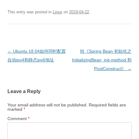
This entry was posted in
Linux
on
2019-04-22
.
Post
←
Ubuntu 18.04如何同时配置
转《Spring Bean 初始化之
navigation
自动ipv4和静态ipv6地址
InitializingBean, init-method 和
PostConstruct》
→
Leave a Reply
Your email address will not be published.
Required fields are
marked
*
Comment
*