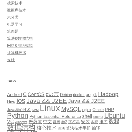
搜索技术
数据库技术
未分类
机器学习
笔面题
算法&数据结构
网络&网络模拟
计算机技术
设计
TAGS
Hadoop
c语言
C
CentOS
go
Android
Debian
docker
gtk
ios
Java && J2EE
Java && J2EE
Hive
Linux
MySQL
PHP
Java核心技术
nginx
Oracle
KVM
Python
Ubuntu
shell
Python Essential Reference
socket
教程
VC
严蔚敏
中文
安装
排序
卷2
字符串
乱码
实现
windows
数据结构
核心技术
算法技术手册
编译
算法