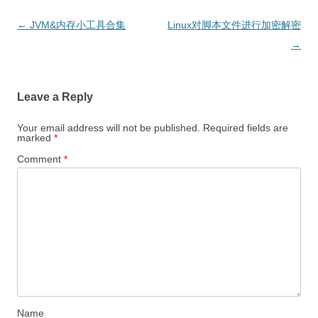
Post
←
JVM&内存小工具合集
Linux对脚本文件进行加密解密
navigation
→
Leave a Reply
Your email address will not be published.
Required fields are
marked
*
Comment
*
Name