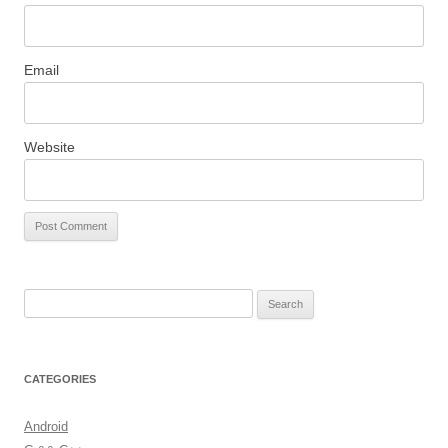
Email
Website
S
e
a
r
CATEGORIES
c
h
Android
f