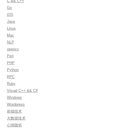
C && C++
o
Go
r
iOS
:
Java
Linux
Mac
NLP
opencv
Perl
PHP
Python
RPC
Ruby
Visual C++ && C#
Windows
Wordpress
前端技术
大数据技术
心情随笔