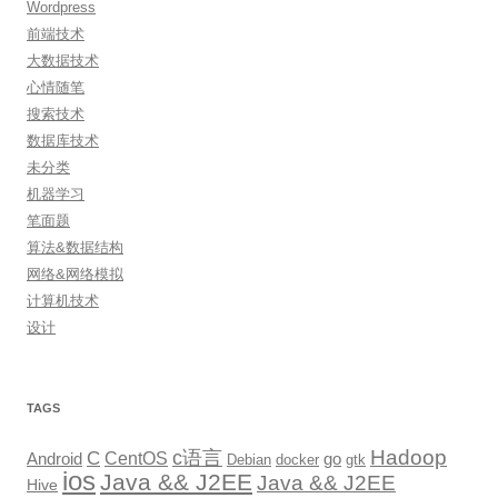
Wordpress
前端技术
大数据技术
心情随笔
搜索技术
数据库技术
未分类
机器学习
笔面题
算法&数据结构
网络&网络模拟
计算机技术
设计
TAGS
Hadoop
c语言
C
CentOS
go
Android
Debian
docker
gtk
ios
Java && J2EE
Java && J2EE
Hive