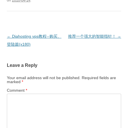
on
2010-04-14
.
Post
←
Diahosting vps教程--购买、
推荐一个强大的智能指针！
→
navigation
登陆篇(x180)
Leave a Reply
Your email address will not be published.
Required fields are
marked
*
Comment
*