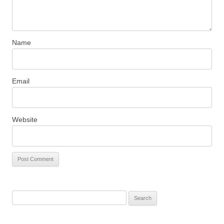
Name
Email
Website
S
e
a