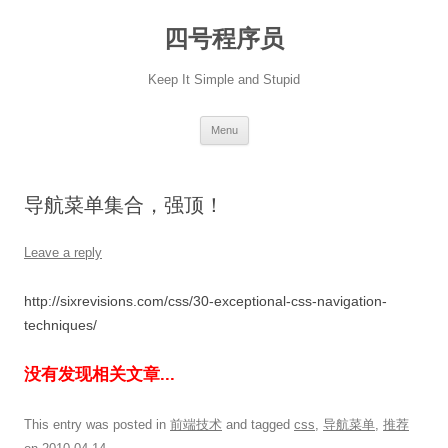
Skip
to
四号程序员
content
Keep It Simple and Stupid
Menu
导航菜单集合，强顶！
Leave a reply
http://sixrevisions.com/css/30-exceptional-css-navigation-
techniques/
没有发现相关文章...
This entry was posted in
前端技术
and tagged
css
,
导航菜单
,
推荐