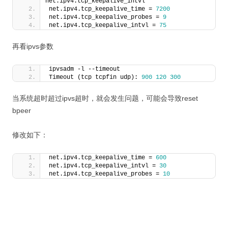
net.ipv4.tcp_keepalive_intvl
net.ipv4.tcp_keepalive_time = 
7200
net.ipv4.tcp_keepalive_probes = 
9
net.ipv4.tcp_keepalive_intvl = 
75
再看ipvs参数
ipvsadm -l --timeout
Timeout (tcp tcpfin udp): 
900
120
300
当系统超时超过ipvs超时，就会发生问题，可能会导致reset
bpeer
修改如下：
net.ipv4.tcp_keepalive_time = 
600
net.ipv4.tcp_keepalive_intvl = 
30
net.ipv4.tcp_keepalive_probes = 
10