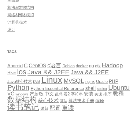
笔面题
算法&数据结构
网络&网络模拟
计算机技术
设计
TAGS
Hadoop
c语言
C
CentOS
go
Android
Debian
docker
gtk
ios
Java && J2EE
Java && J2EE
Hive
Linux
MySQL
PHP
Java核心技术
nginx
Oracle
KVM
Python
Ubuntu
shell
Python Essential Reference
socket
教程
VC
严蔚敏
中文
安装
排序
卷2
字符串
乱码
实现
windows
数据结构
核心技术
算法技术手册
编译
算法
读书笔记
重读
配置
递归