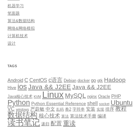
机器学习
笔面题
算法&数据结构
网络&网络模拟
计算机技术
设计
TAGS
Hadoop
c语言
C
CentOS
go
Android
Debian
docker
gtk
ios
Java && J2EE
Java && J2EE
Hive
Linux
MySQL
PHP
Java核心技术
nginx
Oracle
KVM
Python
Ubuntu
shell
Python Essential Reference
socket
教程
VC
严蔚敏
中文
安装
排序
卷2
字符串
乱码
实现
windows
数据结构
核心技术
算法技术手册
编译
算法
读书笔记
重读
配置
递归