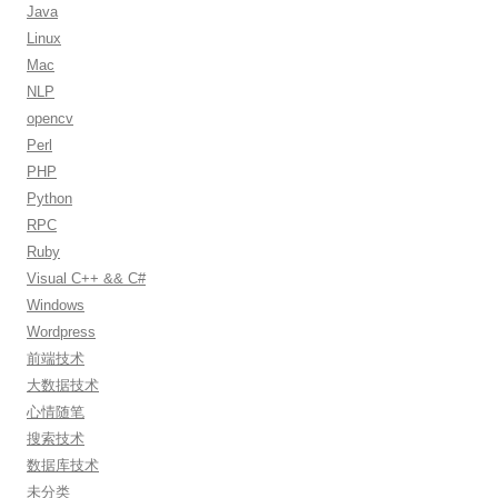
:
Java
Linux
Mac
NLP
opencv
Perl
PHP
Python
RPC
Ruby
Visual C++ && C#
Windows
Wordpress
前端技术
大数据技术
心情随笔
搜索技术
数据库技术
未分类