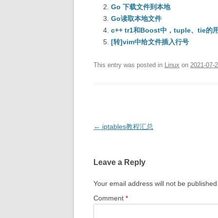
Go 下载文件到本地
Go读取本地文件
c++ tr1和Boost中，tuple、tie
[转]vim中给文件插入行号
This entry was posted in
Linux
on
2021-07-
Post
←
iptables教程汇总
navigation
Leave a Reply
Your email address will not be published
Comment
*