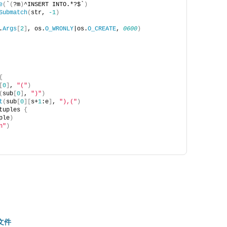
e
(
`
(
?m
)
^INSERT INTO.*?$`
)
Submatch
(
str, 
-1
)
.
Args
[
2
]
, os.
O_WRONLY
|os.
O_CREATE
, 
0600
)
{
[
0
]
, 
"("
)
(
sub
[
0
]
, 
")"
)
t
(
sub
[
0
][
s+
1
:e
]
, 
"),("
)
tuples 
{
ple
)
n"
)
文件