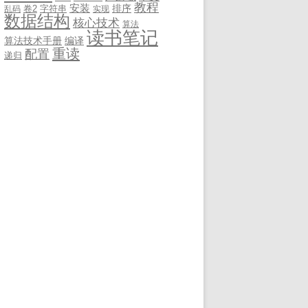
教程
安装
排序
卷2
字符串
乱码
实现
数据结构
核心技术
算法
读书笔记
算法技术手册
编译
重读
配置
递归