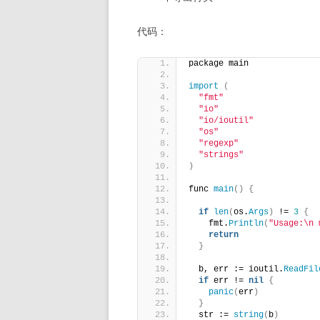
代码：
package main
import
(
"fmt"
"io"
"io/ioutil"
"os"
"regexp"
"strings"
)
func 
main
()
{
if
len
(
os.
Args
)
 != 
3
{
    fmt.
Println
(
"Usage:\n 
return
}
  b, err := ioutil.
ReadFil
if
 err != 
nil
{
panic
(
err
)
}
  str := 
string
(
b
)