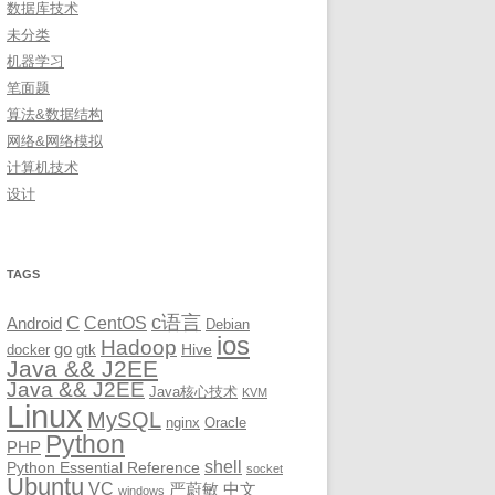
数据库技术
未分类
机器学习
笔面题
算法&数据结构
网络&网络模拟
计算机技术
设计
TAGS
c语言
C
CentOS
Android
Debian
ios
Hadoop
go
Hive
docker
gtk
Java && J2EE
Java && J2EE
Java核心技术
KVM
Linux
MySQL
nginx
Oracle
Python
PHP
shell
Python Essential Reference
socket
Ubuntu
VC
严蔚敏
中文
windows