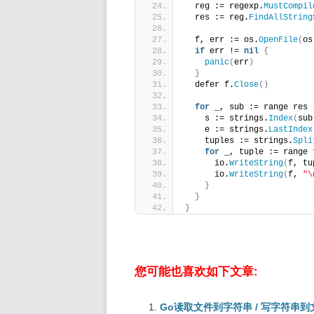
  reg := regexp.
MustCompil
  res := reg.
FindAllString
  f, err := os.
OpenFile
(
os
if
 err != 
nil
{
panic
(
err
)
}
  defer f.
Close
()
for
 _, sub := range res 
    s := strings.
Index
(
sub
    e := strings.
LastIndex
    tuples := strings.
Spli
for
 _, tuple := range 
      io.
WriteString
(
f, tu
      io.
WriteString
(
f, 
"\
}
}
}
您可能也喜欢如下文章:
Go读取文件到字符串 / 写字符串到