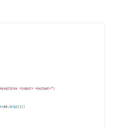
mysql2csv <input> <output>"
)
e
(
os.
Args
[
1
])