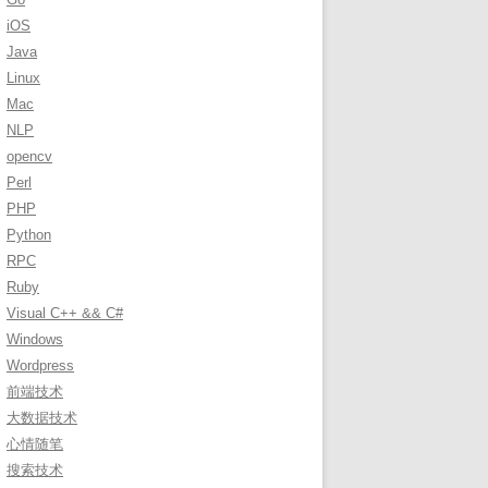
r
iOS
:
Java
Linux
Mac
NLP
opencv
Perl
PHP
Python
RPC
Ruby
Visual C++ && C#
Windows
Wordpress
前端技术
大数据技术
心情随笔
搜索技术