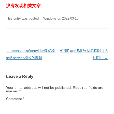
没有发现相关文章...
This entry was posted in
Windows
on
2022-03-18
.
Post
←
openstack的provider模式和
使用PlantUML绘制流程图（活
navigation
self-service模式的理解
动图）
→
Leave a Reply
Your email address will not be published.
Required fields are
marked
*
Comment
*